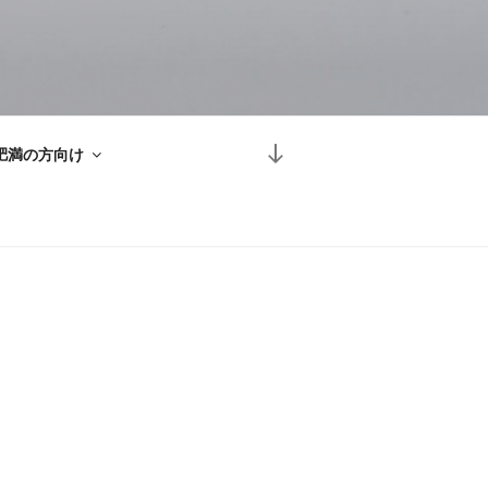
本
肥満の方向け
文
ま
で
ス
ク
ロ
ー
ル