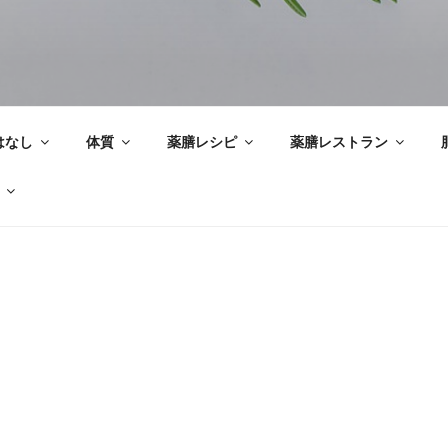
はなし
体質
薬膳レシピ
薬膳レストラン
中医学って？
陰陽
五行
気・血・津液
からだの捉え方