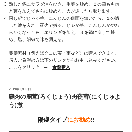
熱した鍋にサラダ油をひき、生姜を炒め、２の鶏もも肉
と葱を加えてさらに炒める。火が通ったら取り出す。
同じ鍋でじゃが芋、にんじんの側面を焼いたら、１の濾
した液を入れ、弱火で煮る。じゃが芋、にんじんがやわ
らかくなったら、エリンギを加え、３を鍋に戻して炒
め、塩、胡椒で味を調える。
薬膳素材（例えばクコの実・棗など）は購入できます。
購入ご希望の方は下のリンクからお申し込みください。
ここをクリック ➡
食薬購入
投
2019年1月17日
稿
鹿肉の鹿茸(ろくじょう)肉蓯蓉(にくじゅよ
日:
う)煮
陽虚
タイプ
にお勧め
‼