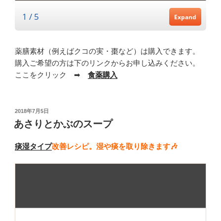
薬膳素材（例えばクコの実・棗など）は購入できます。
購入ご希望の方は下のリンクからお申し込みください。
ここをクリック ➡
食薬購入
投
2018年7月5日
稿
あさりとかぶのスープ
日:
痰湿タイプ
改善レシピ。湿や痰を取り除きます🎶