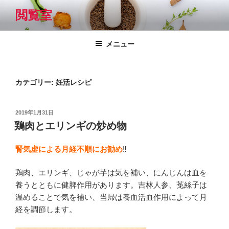
コ
閲覧室
ン
テ
ン
メニュー
ツ
へ
ス
カテゴリー:
妊活レシピ
キ
ッ
投
2019年1月31日
プ
稿
鶏肉とエリンギの炒め物
日:
腎気虚による月経不順にお勧め
‼
鶏肉、エリンギ、じゃが芋は気を補い、にんじんは血を
養うとともに健脾作用があります。吉林人参、菟絲子は
温めることで気を補い、当帰は養血活血作用によって月
経を調節します。