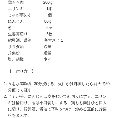
鶏もも肉 200ｇ
エリンギ 1本
じゃが芋(小) 1個
にんじん 80ｇ
葱 5㎝
生姜薄切り 5枚
紹興酒、醤油 各大さじ１
サラダ油 適量
片栗粉 適量
塩、胡椒 少々
【 作り方 】
Ａを水300㎖に30分浸ける。火にかけ沸騰したら弱火で30
分煎じて漉す。
じゃが芋、にんじんは皮をむいて乱切りにする。エリン
ギは輪切り、葱は小口切りにする。鶏もも肉はひと口大
に切り、紹興酒、醤油で下味をつけ、炒める直前に片栗
粉をまぶす。