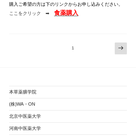
購入ご希望の方は下のリンクからお申し込みください。
食薬購入
ここをクリック ➡
投
次
固定ページ
1
の
稿
ペ
ナ
ー
ビ
ジ
ゲ
ー
本草薬膳学院
シ
(株)WA・ON
ョ
ン
北京中医薬大学
河南中医薬大学