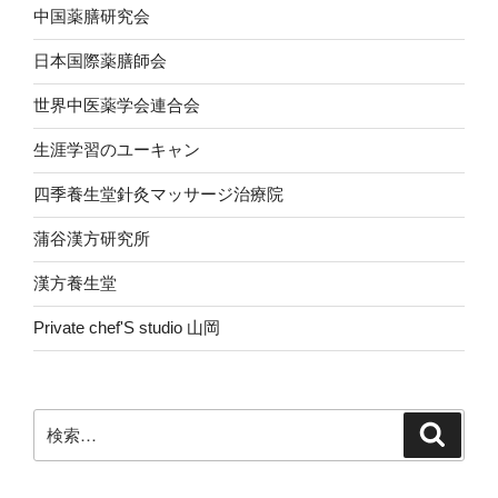
中国薬膳研究会
日本国際薬膳師会
世界中医薬学会連合会
生涯学習のユーキャン
四季養生堂針灸マッサージ治療院
蒲谷漢方研究所
漢方養生堂
Private chef'S studio 山岡
検
検
索
索: