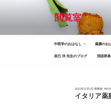
コ
ン
テ
閲覧室
ン
ツ
へ
ス
中医学のおはなし
薬膳のお
キ
ッ
辰巳 洋 先生のブログ
用語辞典
プ
投
2021年12月1日
投稿者:
INOU
稿
イタリア薬膳
日: