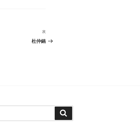
次
次
の
杜仲鍋
投
稿
検
索