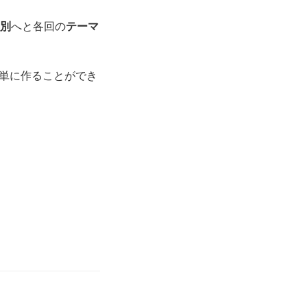
別
へと各回の
テーマ
単に作ることができ