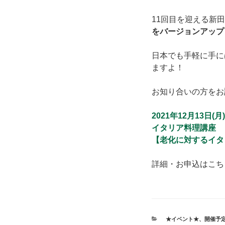
11回目を迎える新
をバージョンアップ
日本でも手軽に手に
ますよ！
お知り合いの方をお
2021年12月13
日(月)
イタリア料理講座
【老化に対するイタ
詳細・お申込はこ
カ
★イベント★
、
開催予