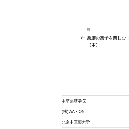
テ
ゴ
リ
ー
投
前
前
稿
の
薬膳お菓子を楽しむ（
投
（木）
ナ
稿
ビ
ゲ
ー
シ
ョ
本草薬膳学院
ン
(株)WA・ON
北京中医薬大学