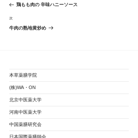
稿
の
鶏もも肉の 辛味ハニーソース
ナ
投
ビ
稿
次
次
ゲ
の
牛肉の熟地黄炒め
投
ー
稿
シ
ョ
ン
本草薬膳学院
(株)WA・ON
北京中医薬大学
河南中医薬大学
中国薬膳研究会
日本国際薬膳師会