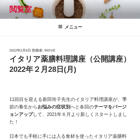
コ
閲覧室
ン
テ
ン
メニュー
ツ
へ
ス
投
2022年2月6日
投稿者:
INOUE
キ
稿
イタリア薬膳料理講座（公開講座）
日:
ッ
2022年２月28日(月)
プ
11回目を迎える新田玲子先生のイタリア料理講座が、季
節の養生から
お悩みの症状別
へと各回の
テーマをバージ
ョンアップ
して、2021年６月より新しくスタートしまし
た！
日本でも手軽に手には入る食材を使ったイタリア薬膳料