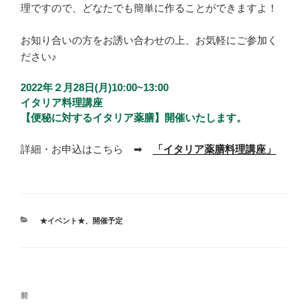
理ですので、どなたでも簡単に作ることができますよ！
お知り合いの方をお誘い合わせの上、お気軽にご参加く
ださい♪
2022年２月28
日(月)
10:00~13:00
イタリア料理講座
【便秘に対するイタリア薬膳】開催いたします。
詳細・お申込はこちら ➡
「イタリア薬膳料理講座」
カ
★イベント★
、
開催予定
テ
ゴ
リ
ー
投
前
前