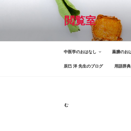
コ
ン
テ
閲覧室
ン
ツ
へ
ス
中医学のおはなし
薬膳のお
キ
ッ
辰巳 洋 先生のブログ
用語辞典
プ
む