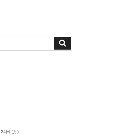
検
索
4日 (月)