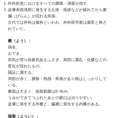
外科疾患におけるすべての腫瘍・潰瘍を指す。
皮膚表面浅部に発生する丘疹・疱疹などが破れてから糜
爛（びらん）が現れる疾病。
古代では外科は瘍科といわれ、外科医学家は瘍医と称さ
れていた。
癰（よう）：
病名。
おでき。
邪気が滞り経脈気血をふさぎ、局部に腐乱・化膿などの
変化が現れたもの。
陽証に属する。
局部が赤く、腫脹・熱感・疼痛があり根はしっかりして
いる。
癰面は大きく、病変範囲は6~9cm。
うみができてつぶれたあとの瘡口は治りやすい。
皮膚に発生する外癰と、臓腑に発生する内癰がある。
陽萎（ようい）：