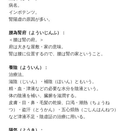
病名。
インポテンツ。
腎陽虚の原因が多い。
腰為腎府（よういじんふ）：
＜腰は腎の府。＞
府は大きな屋敷・家の意味。
腎は腰に位置するので、腰は腎の家ということ。
養陰（よういん）：
治療法。
滋陰（じいん）・補陰（ほいん）ともいう。
精・血・津液などの必要な水分を陰液という。
体の陰液を補い、臓腑を滋潤する。
皮膚・目・鼻・毛髪の乾燥、口渇・潮熱（ちょうね
つ）・盗汗（とうかん）・五心煩熱（ごしんはんねつ）
など津液不足・陰虚証の治療に用いる。
陽気（ようき）：