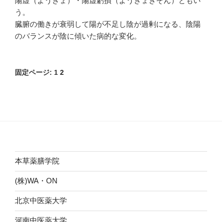
陽虚（ようきょ）・陽虚虧損（ようきょきそん）ともい
う。
臓腑の働きが衰弱して陽が不足し陰が過剰になる、陰陽
のバランスが陰に傾いた病的な変化。
固定ページ:
1
2
本草薬膳学院
(株)WA・ON
北京中医薬大学
河南中医薬大学