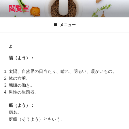
コ
閲覧室
ン
テ
ン
メニュー
ツ
へ
ス
よ
キ
陽（よう）：
ッ
プ
太陽、自然界の日当たり、晴れ、明るい、暖かいもの。
体の六腑。
臓腑の働き。
男性の生殖器。
瘍（よう）：
病名。
瘡瘍（そうよう）ともいう。