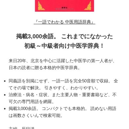
『一語でわかる 中医用語辞典』
掲載3,000余語。 これまでになかった
初級～中級者向け中医学辞典！
来日20年、北京を中心に活躍した中医学の第一人者が、
日本の読者に贈る本格的中医学辞典。
同義語を別掲にせず、一語一語を完全50音順で収録。 全
てその場で解決。 引きやすく、わかりやすい。
治療法・病名・症状、また主要人物・重要書籍など、不
可欠の専門用語を網羅。
掲載3,000余語。 コンパクトでも本格的。 読めない用語
は画数さくいんで検索可能。
主編 辰巳洋