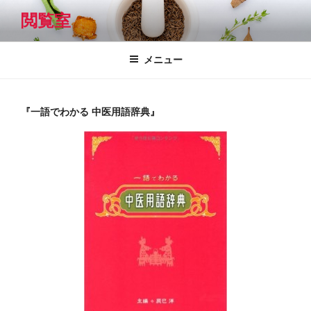
コ
閲覧室
ン
テ
ン
メニュー
ツ
へ
ス
『一語でわかる 中医用語辞典』
キ
ッ
プ