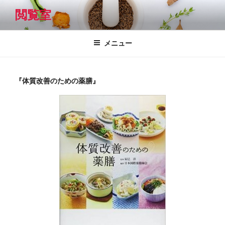
コ
閲覧室
ン
テ
ン
メニュー
ツ
へ
ス
『体質改善のための薬膳』
キ
ッ
プ