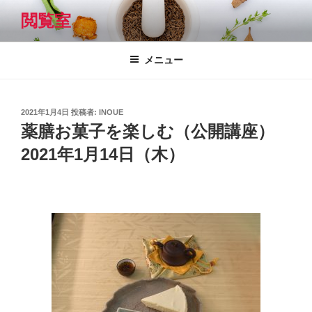
コ
閲覧室
ン
テ
ン
メニュー
ツ
へ
ス
投
2021年1月4日
投稿者:
INOUE
キ
稿
薬膳お菓子を楽しむ（公開講座）
日:
ッ
2021年1月14日（木）
プ