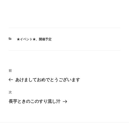
カ
★イベント★
、
開催予定
テ
ゴ
リ
ー
投
前
前
稿
の
あけましておめでとうございます
ナ
投
ビ
稿
次
次
ゲ
の
長芋ときのこのすり流し汁
投
ー
稿
シ
ョ