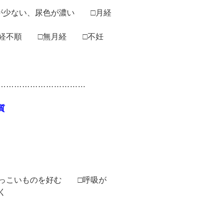
が少ない、尿色が濃い □月経
月経不順 □無月経 □不妊
………………………………
質
っこいものを好む □呼吸が
く