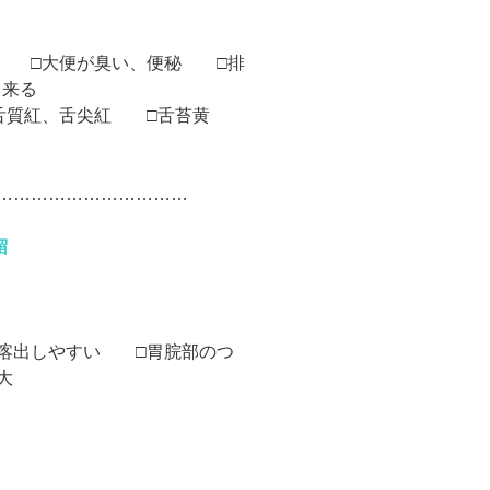
い □大便が臭い、便秘 □排
く来る
□舌質紅、舌尖紅 □舌苔黄
………………………………
留
喀出しやすい □胃脘部のつ
大