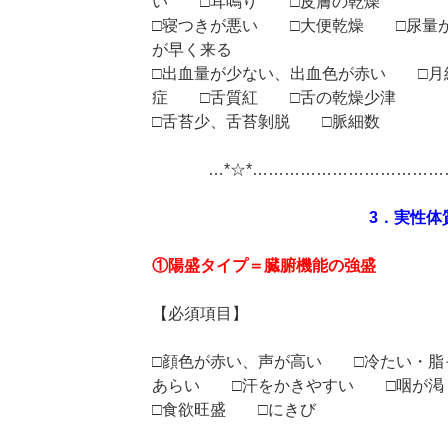
い □耳鳴り □皮膚の乾燥
□寝つきが悪い □大便乾燥 □尿量
が早く来る
□出血量が少ない、出血色が赤い □
症 □舌質紅 □舌の乾燥少津
□舌苔少、舌苔剝脱 □脈細数
…*☆*……………………………
3．実性体
①陽盛タイプ＝臓腑機能の強盛
【必須項目】
□顔色が赤い、声が高い □冷たい・脂
あらい □汗をかきやすい □咽が渇
□食欲旺盛 □にきび