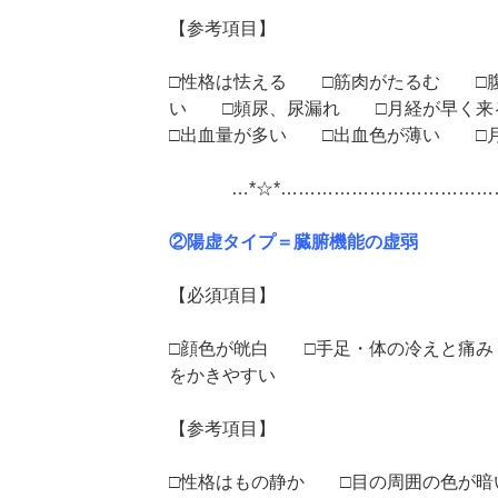
【参考項目】
□性格は怯える □筋肉がたるむ □
い □頻尿、尿漏れ □月経が早く来
□出血量が多い □出血色が薄い □
…*☆*……………………………
②陽虚タイプ＝臓腑機能の虚弱
【必須項目】
□顔色が㿠白 □手足・体の冷えと痛
をかきやすい
【参考項目】
□性格はもの静か □目の周囲の色が