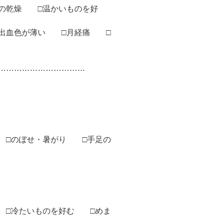
膚の乾燥 □温かいものを好
、出血色が薄い □月経痛 □
………………………………
 □のぼせ・暑がり □手足の
 □冷たいものを好む □めま