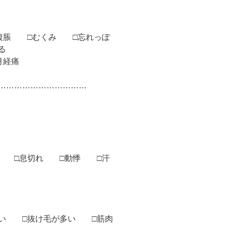
腹脹 □むくみ □忘れっぽ
る
月経痛
………………………………
み □息切れ □動悸 □汗
暗い □抜け毛が多い □筋肉