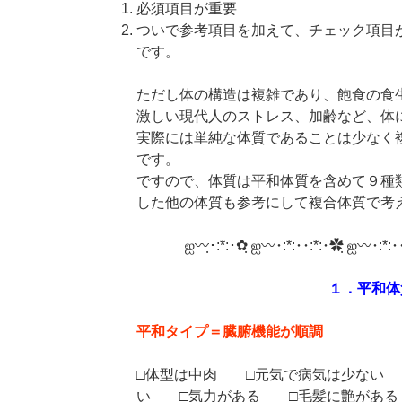
必須項目が重要
ついで参考項目を加えて、チェック項目
です。
ただし体の構造は複雑であり、飽食の食
激しい現代人のストレス、加齢など、体
実際には単純な体質であることは少なく
です。
ですので、体質は平和体質を含めて９種
した他の体質も参考にして複合体質で考
ஐ〰ฺ･:*:･✿ฺ ஐ〰･:*:･･:*:･✿ฺ ஐ〰･:*:･
１．平和体
平和タイプ＝臓腑機能が順調
□体型は中肉 □元気で病気は少ない
い □気力がある □毛髪に艶がある