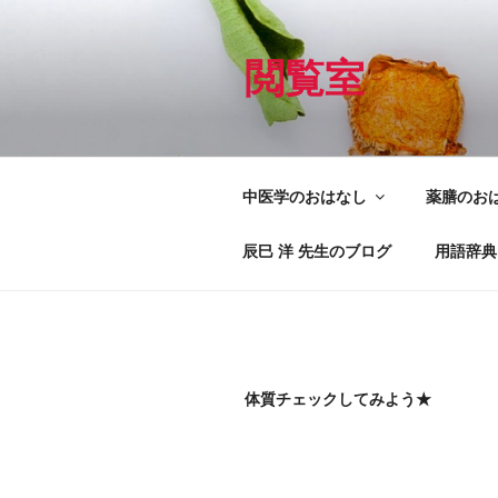
コ
ン
テ
閲覧室
ン
ツ
へ
ス
中医学のおはなし
薬膳のお
キ
ッ
辰巳 洋 先生のブログ
用語辞典
プ
体質チェックしてみよう★