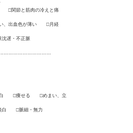
む
み □関節と筋肉の冷えと痛
多い、出血色が薄い □月経
脈沈遅・不正脈
………………………………
淡白 □痩せる □めまい、立
淡白 □脈細・無力