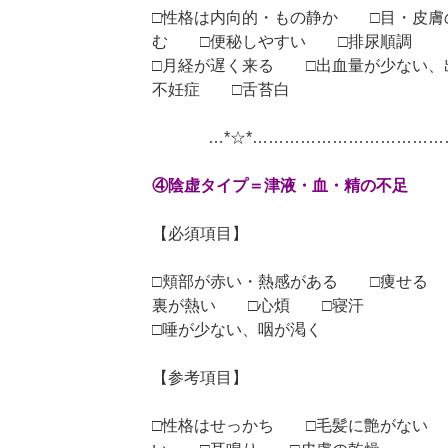
□性格は内向的・もの静か □目・皮
む □便秘しやすい □排尿順調
□月経が遅く来る □出血量が少ない
不妊症 □舌苔白
…*☆*……………………………
④陰虚タイプ＝津液・血・精の不足
【必須項目】
□頬部が赤い・熱感がある □痩せる
裏が熱い □心煩 □寝汗
□唾が少ない、咽が渇く
【参考項目】
□性格はせっかち □毛髪に艶がない