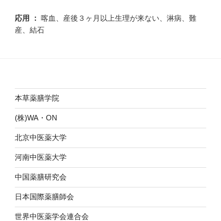
応用 ：
喀血、産後３ヶ月以上生理が来ない、淋病、難
産、結石
本草薬膳学院
(株)WA・ON
北京中医薬大学
河南中医薬大学
中国薬膳研究会
日本国際薬膳師会
世界中医薬学会連合会