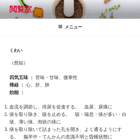
コ
閲覧室
ン
テ
ン
メニュー
ツ
へ
ス
くわい
キ
（慈姑）
ッ
プ
四気五味 ：
苦味・甘味、微寒性
帰経 ：
心、肝、肺
効能 ：
血流を調節し、排尿を促進する。 血尿、尿痛に
痰を取り除き、咳を止める。 咳・喘息・痰が多い・白
痰、薄い痰、泡状の痰に
痰を取り除いて詰まった孔を開き、よく通るようにす
る。 脳卒中・てんかんの意識不明と昏睡状態に