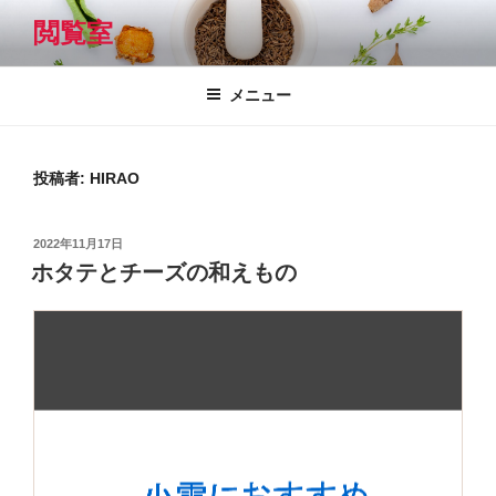
コ
閲覧室
ン
テ
ン
メニュー
ツ
へ
ス
投稿者:
HIRAO
キ
ッ
投
2022年11月17日
プ
稿
ホタテとチーズの和えもの
日: