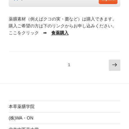
薬膳素材（例えばクコの実・棗など）は購入できます。
購入ご希望の方は下のリンクからお申し込みください。
ここをクリック ➡
食薬購入
投
次
固定ページ
1
の
稿
ペ
ナ
ー
ビ
ジ
ゲ
ー
本草薬膳学院
シ
(株)WA・ON
ョ
ン