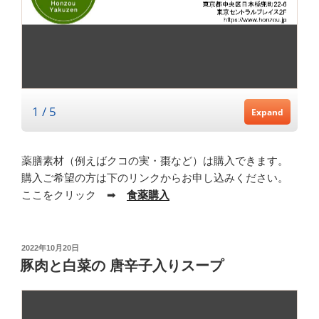
薬膳素材（例えばクコの実・棗など）は購入できます。
購入ご希望の方は下のリンクからお申し込みください。
ここをクリック ➡
食薬購入
投
2022年10月20日
稿
豚肉と白菜の 唐辛子入りスープ
日: