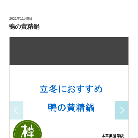
投
2022年11月5日
稿
鴨の黄精鍋
日: