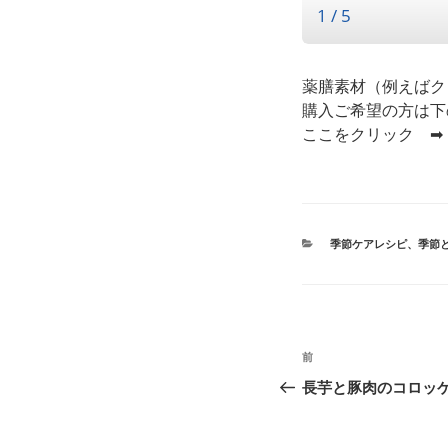
薬膳素材（例えばク
購入ご希望の方は下
ここをクリック 
カ
季節ケアレシピ
、
季節
テ
ゴ
リ
ー
投
前
前
稿
の
長芋と豚肉のコロッ
投
ナ
稿