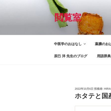
コ
ン
テ
閲覧室
ン
ツ
へ
ス
中医学のおはなし
薬膳のお
キ
ッ
辰巳 洋 先生のブログ
用語辞典
プ
投
2022年10月6日
投稿者:
HIR
稿
ホタテと国
日: