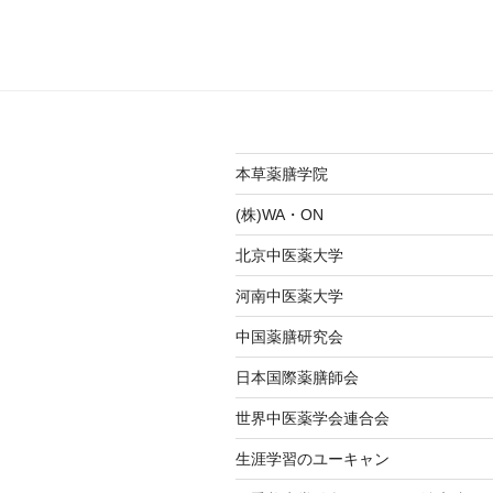
ビ
ゲ
ー
シ
ョ
本草薬膳学院
ン
(株)WA・ON
北京中医薬大学
河南中医薬大学
中国薬膳研究会
日本国際薬膳師会
世界中医薬学会連合会
生涯学習のユーキャン