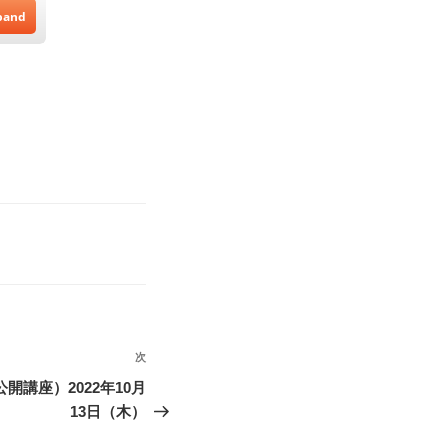
次
次
の
講座）2022年10月
投
13日（木）
稿