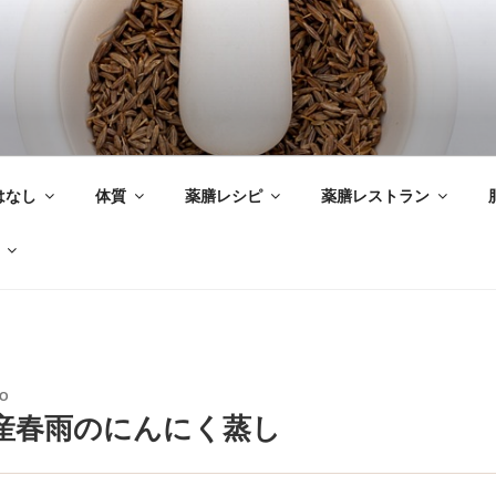
はなし
体質
薬膳レシピ
薬膳レストラン
AO
産春雨のにんにく蒸し