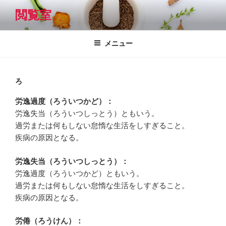
コ
閲覧室
ン
テ
ン
メニュー
ツ
へ
ス
ろ
キ
労逸過度（ろういつかど）：
ッ
労逸失当（ろういつしっとう）ともいう。
プ
過労または何もしない怠惰な生活をしすぎること。
疾病の原因となる。
労逸失当（ろういつしっとう）：
労逸過度（ろういつかど）ともいう。
過労または何もしない怠惰な生活をしすぎること。
疾病の原因となる。
労倦（ろうけん）：