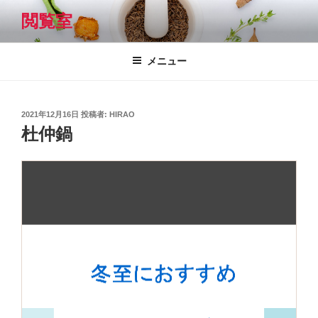
コ
閲覧室
ン
テ
ン
メニュー
ツ
へ
ス
投
2021年12月16日
投稿者:
HIRAO
キ
稿
杜仲鍋
日:
ッ
プ