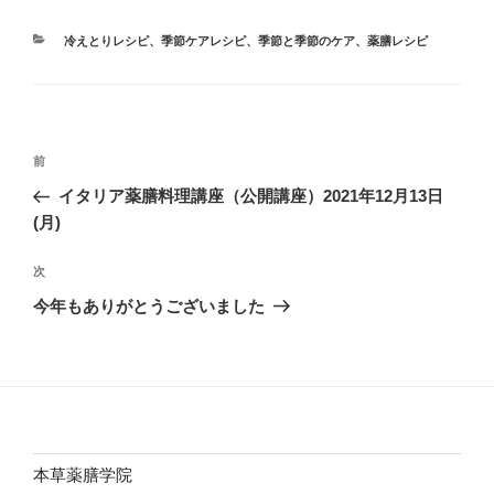
カ
冷えとりレシピ
、
季節ケアレシピ
、
季節と季節のケア
、
薬膳レシピ
テ
ゴ
リ
ー
投
前
前
稿
の
イタリア薬膳料理講座（公開講座）2021年12月13日
ナ
投
(月)
ビ
稿
ゲ
次
次
の
ー
今年もありがとうございました
投
シ
稿
ョ
ン
本草薬膳学院