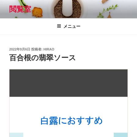
コ
閲覧室
ン
テ
ン
メニュー
ツ
へ
ス
投
2022年9月6日
投稿者:
HIRAO
キ
稿
百合根の翡翠ソース
日:
ッ
プ