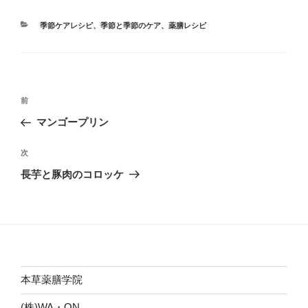
カ
季節ケアレシピ
、
季節と季節のケア
、
薬膳レシピ
テ
ゴ
リ
ー
投
前
前
稿
の
マンゴープリン
ナ
投
ビ
稿
次
次
ゲ
の
長芋と豚肉のコロッケ
投
ー
稿
シ
ョ
ン
本草薬膳学院
(株)WA・ON