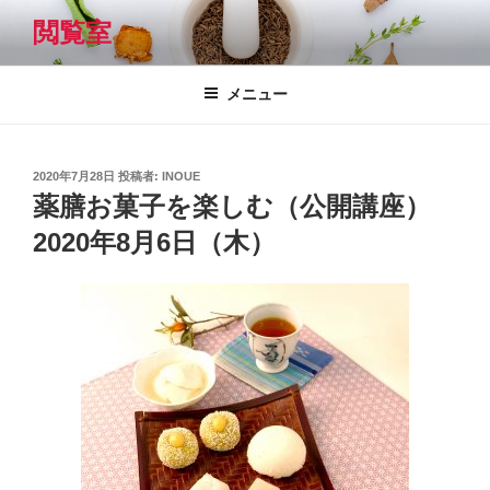
コ
閲覧室
ン
テ
ン
メニュー
ツ
へ
ス
投
2020年7月28日
投稿者:
INOUE
キ
稿
薬膳お菓子を楽しむ（公開講座）
日:
ッ
2020年8月6日（木）
プ