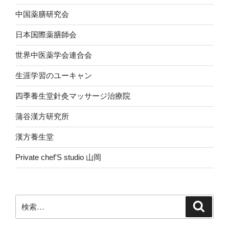
中国薬膳研究会
日本国際薬膳師会
世界中医薬学会連合会
生涯学習のユーキャン
四季養生堂針灸マッサージ治療院
蒲谷漢方研究所
漢方養生堂
Private chef'S studio 山岡
検
検
索
索: