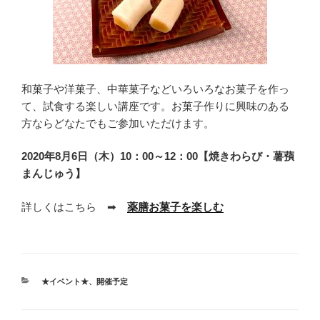
和菓子や洋菓子、中華菓子などいろいろなお菓子を作っ
て、試食する楽しい講座です。お菓子作りに興味のある
方ならどなたでもご参加いただけます。
2020年8月6日（木）10：00～12：00【焼きわらび・薯蕷
まんじゅう】
詳しくはこちら ➡
薬膳お菓子を楽しむ
カ
★イベント★
、
開催予定
テ
ゴ
リ