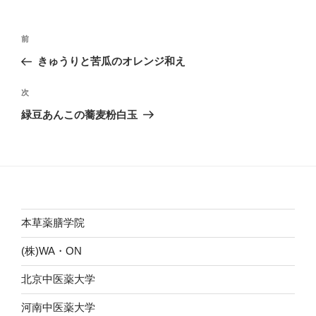
ー
投
前
前
稿
の
きゅうりと苦瓜のオレンジ和え
ナ
投
ビ
稿
次
次
ゲ
の
緑豆あんこの蕎麦粉白玉
投
ー
稿
シ
ョ
ン
本草薬膳学院
(株)WA・ON
北京中医薬大学
河南中医薬大学