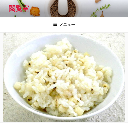
コ
閲覧室
ン
テ
ン
メニュー
ツ
へ
ス
キ
ッ
プ