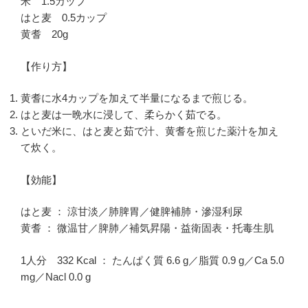
米 1.5カップ
はと麦 0.5カップ
黄耆 20g
【作り方】
黄耆に水4カップを加えて半量になるまで煎じる。
はと麦は一晩水に浸して、柔らかく茹でる。
といだ米に、はと麦と茹で汁、黄耆を煎じた薬汁を加え
て炊く。
【効能】
はと麦 ： 涼甘淡／肺脾胃／健脾補肺・滲湿利尿
黄耆 ： 微温甘／脾肺／補気昇陽・益衛固表・托毒生肌
1人分 332 Kcal ： たんぱく質 6.6 g／脂質 0.9 g／Ca 5.0
mg／Nacl 0.0 g