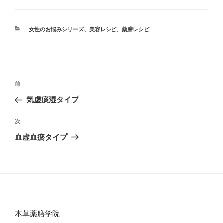
カ
女性のお悩みシリーズ
、
美容レシピ
、
薬膳レシピ
テ
ゴ
リ
ー
投
前
前
稿
の
気虚痰湿タイプ
ナ
投
ビ
稿
次
次
ゲ
の
血虚血瘀タイプ
投
ー
稿
シ
ョ
ン
本草薬膳学院