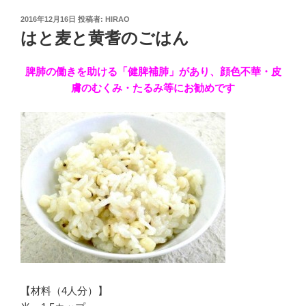
投
2016年12月16日
投稿者:
HIRAO
稿
はと麦と黄耆のごはん
日:
脾肺の働きを助ける「健脾補肺」があり、顔色不華・皮
膚のむくみ・たるみ等にお勧めです
【材料（4人分）】