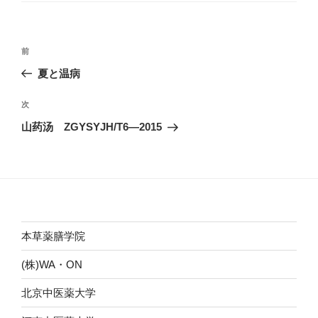
ー
投
前
前
稿
の
夏と温病
ナ
投
ビ
稿
次
次
ゲ
の
山药汤 ZGYSYJH/T6―2015
投
ー
稿
シ
ョ
ン
本草薬膳学院
(株)WA・ON
北京中医薬大学