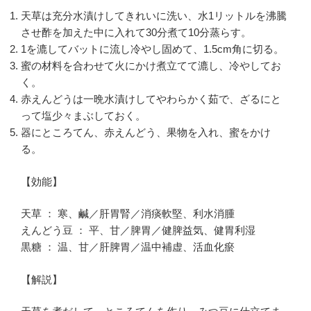
天草は充分水漬けしてきれいに洗い、水1リットルを沸騰
させ酢を加えた中に入れて30分煮て10分蒸らす。
1を漉してバットに流し冷やし固めて、1.5cm角に切る。
蜜の材料を合わせて火にかけ煮立てて漉し、冷やしてお
く。
赤えんどうは一晩水漬けしてやわらかく茹で、ざるにと
って塩少々まぶしておく。
器にところてん、赤えんどう、果物を入れ、蜜をかけ
る。
【効能】
天草 ： 寒、鹹／肝胃腎／消痰軟堅、利水消腫
えんどう豆 ： 平、甘／脾胃／健脾益気、健胃利湿
黒糖 ： 温、甘／肝脾胃／温中補虚、活血化瘀
【解説】