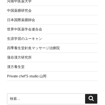
河南中医薬大学
中国薬膳研究会
日本国際薬膳師会
世界中医薬学会連合会
生涯学習のユーキャン
四季養生堂針灸マッサージ治療院
蒲谷漢方研究所
漢方養生堂
Private chef'S studio 山岡
検
検
索
索: