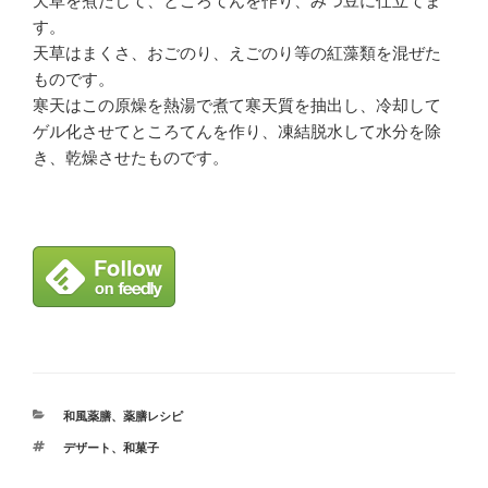
天草を煮だして、ところてんを作り、みつ豆に仕立てま
す。
天草はまくさ、おごのり、えごのり等の紅藻類を混ぜた
ものです。
寒天はこの原燥を熱湯で煮て寒天質を抽出し、冷却して
ゲル化させてところてんを作り、凍結脱水して水分を除
き、乾燥させたものです。
カ
和風薬膳
、
薬膳レシピ
テ
タ
デザート
、
和菓子
ゴ
グ
リ