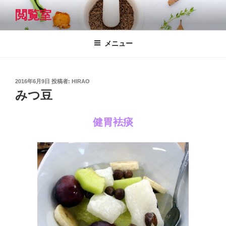
コ
閲覧室
ン
テ
ン
メニュー
ツ
へ
ス
投
2016年6月9日
投稿者:
HIRAO
キ
稿
みつ豆
日:
ッ
プ
健胃袪痰