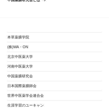
投
ー
稿
シ
ョ
ン
本草薬膳学院
(株)WA・ON
北京中医薬大学
河南中医薬大学
中国薬膳研究会
日本国際薬膳師会
世界中医薬学会連合会
生涯学習のユーキャン