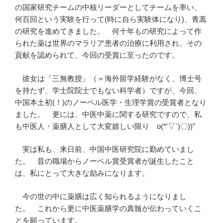
の国家研究チームの中核リーダーとしてチームを率い、
何百回という実験を行って(時に自ら実験体になり)、青蒿
の研究を進めてきました。 何十年もの研究によって作
られた薬は世界のマラリア患者の治療に利用され、その
貢献を認められて、今回の受賞に至ったのです。
彼女は「三無教授」（＝海外留学経験がなく、博士号
を持たず、学士院院士でもない科学者）ですが、今回、
中国本土初(！)のノーベル医学・生理学賞の受賞者となり
ました。 更には、中医中薬に関する研究ですので、私
も中医人・薬膳人として大変嬉しい限り o(*′▽`)〇))”
実は私も、来日前、中国中医研究院に勤めていまし
た。 昔の職場からノーベル賞受賞者が誕生したこと
は、私にとって大きな励みになります。
今の世の中に薬膳は広く知られるようになりまし
た。 これから更に中医薬膳学の真髄が伝わっていくこ
とを願っています。