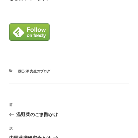
カ
辰巳 洋 先生のブログ
テ
ゴ
リ
ー
投
前
前
稿
の
温野菜のごま酢かけ
ナ
投
ビ
稿
次
次
ゲ
の
中国薬膳研究会とは