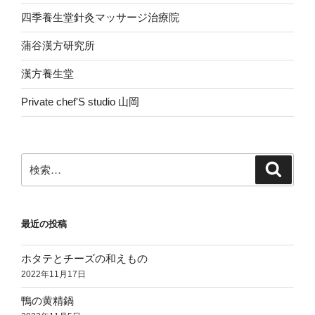
四季養生堂針灸マッサージ治療院
蒲谷漢方研究所
漢方養生堂
Private chef'S studio 山岡
検
検
索
索:
最近の投稿
ホタテとチーズの和えもの
2022年11月17日
鴨の黄精鍋