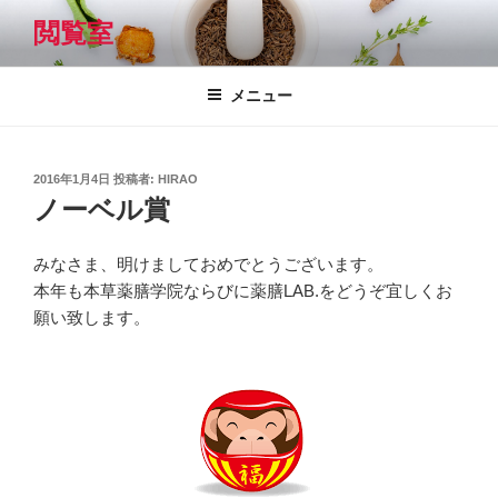
コ
閲覧室
ン
テ
ン
メニュー
ツ
へ
ス
投
2016年1月4日
投稿者:
HIRAO
キ
稿
ノーベル賞
日:
ッ
プ
みなさま、明けましておめでとうございます。
本年も本草薬膳学院ならびに薬膳LAB.をどうぞ宜しくお
願い致します。