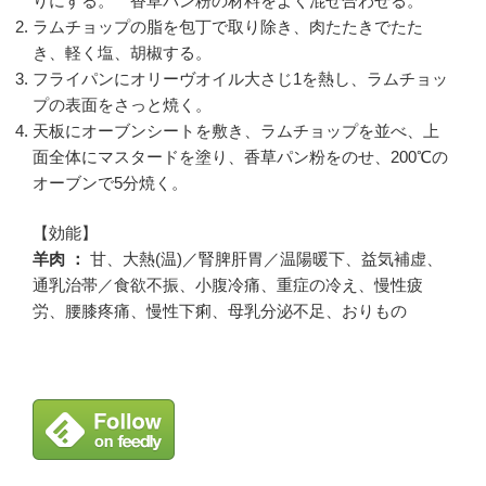
りにする。 香草パン粉の材料をよく混ぜ合わせる。
ラムチョップの脂を包丁で取り除き、肉たたきでたた
き、軽く塩、胡椒する。
フライパンにオリーヴオイル大さじ1を熱し、ラムチョッ
プの表面をさっと焼く。
天板にオーブンシートを敷き、ラムチョップを並べ、上
面全体にマスタードを塗り、香草パン粉をのせ、200℃の
オーブンで5分焼く。
【効能】
羊肉 ：
甘、大熱(温)／腎脾肝胃／温陽暖下、益気補虚、
通乳治帯／食欲不振、小腹冷痛、重症の冷え、慢性疲
労、腰膝疼痛、慢性下痢、母乳分泌不足、おりもの