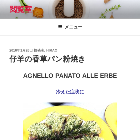
コ
閲覧室
ン
テ
ン
メニュー
ツ
へ
ス
投
2016年1月26日
投稿者:
HIRAO
キ
稿
仔羊の香草パン粉焼き
日:
ッ
プ
AGNELLO PANATO ALLE ERBE
冷えた症状に