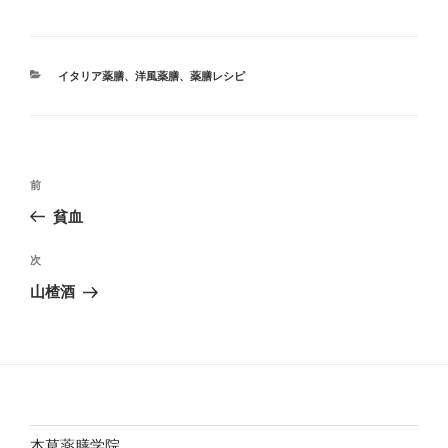
カ
イタリア薬膳
、
洋風薬膳
、
薬膳レシピ
テ
ゴ
リ
ー
投
前
前
稿
の
貧血
ナ
投
ビ
稿
次
次
ゲ
の
山楂酒
投
ー
稿
シ
ョ
ン
本草薬膳学院