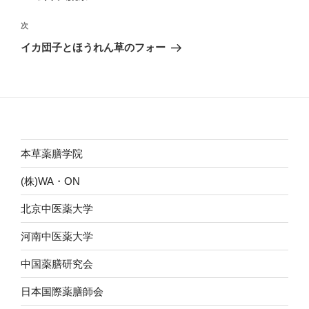
ナ
投
ビ
稿
次
次
ゲ
の
イカ団子とほうれん草のフォー
投
ー
稿
シ
ョ
ン
本草薬膳学院
(株)WA・ON
北京中医薬大学
河南中医薬大学
中国薬膳研究会
日本国際薬膳師会