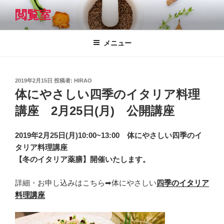
コ
閲覧室
ン
テ
ン
メニュー
ツ
へ
ス
投
2019年2月15日
投稿者:
HIRAO
キ
稿
体にやさしい四季のイタリア料理
日:
ッ
講座 2月25日(月) 公開講座
プ
2019年2月25日(月)10:00~13:00 体にやさしい四季のイ
タリア料理講座
【冬のイタリア薬膳】開催いたします。
詳細・お申し込みはこちら➡体にやさしい
四季のイタリア
料理講座