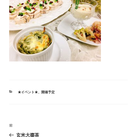
カ
★イベント★
、
開催予定
テ
ゴ
リ
ー
投
前
前
稿
の
玄米大棗茶