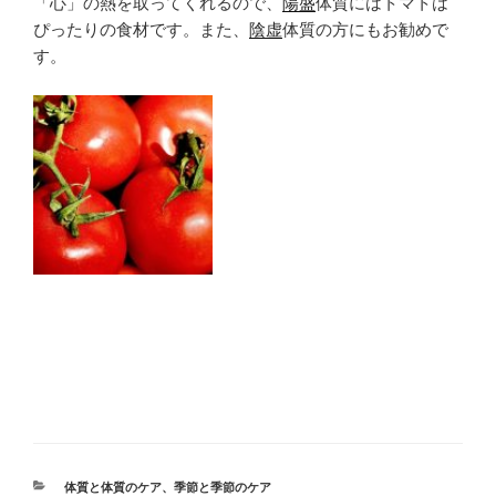
「心」の熱を取ってくれるので、
陽盛
体質にはトマトは
ぴったりの食材です。また、
陰虚
体質の方にもお勧めで
す。
カ
体質と体質のケア
、
季節と季節のケア