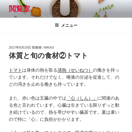
コ
閲覧室
ン
テ
ン
メニュー
ツ
へ
ス
投
2017年8月19日
投稿者:
HIRAO
キ
稿
体質と旬の食材②トマト
日:
ッ
プ
トマト
は身体の熱を取る
清熱（せいねつ）
の働きを持っ
ています。それだけでなく、唾液の分泌を促進して、の
どの渇きを止める働きも持っています。
また、赤い色は五臓の中では
「心（しん）」
に関連のあ
る色と言われています。心臓は生きている限りずっと動
き続けているので、熱を帯びやすい臓器です。夏は暑い
ので特に「心」に負担がかかります。