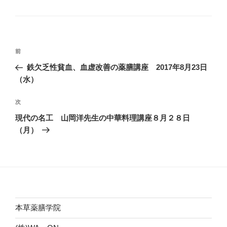
テ
ゴ
リ
ー
投
前
前
稿
の
鉄欠乏性貧血、血虚改善の薬膳講座 2017年8月23日
ナ
投
（水）
ビ
稿
ゲ
次
次
の
ー
現代の名工 山岡洋先生の中華料理講座８月２８日
投
シ
（月）
稿
ョ
ン
本草薬膳学院