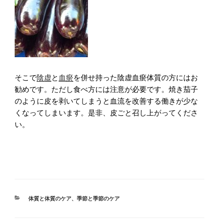
そこで
陰虚
と
血瘀
を併せ持った陰虚血瘀体質の方にはお
勧めです。ただし食べ方には注意が必要です。焼き茄子
のように皮を剥いてしまうと血流を改善する働きが少な
くなってしまいます。是非、皮ごと召し上がってくださ
い。
カ
体質と体質のケア
、
季節と季節のケア
テ
ゴ