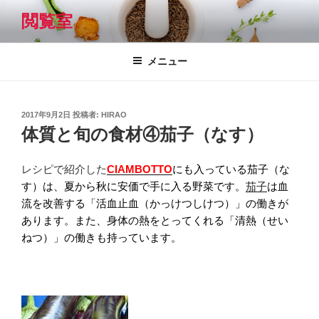
コ
閲覧室
ン
テ
ン
メニュー
ツ
へ
ス
投
2017年9月2日
投稿者:
HIRAO
キ
稿
体質と旬の食材④茄子（なす）
日:
ッ
プ
レシピで紹介した
CIAMBOTTO
にも入っている茄子（な
す）は、夏から秋に安価で手に入る野菜です。
茄子
は血
流を改善する「活血止血（かっけつしけつ）」の働きが
あります。また、身体の熱をとってくれる「清熱（せい
ねつ）」の働きも持っています。