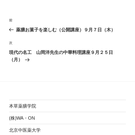
リ
ー
投
前
前
稿
の
薬膳お菓子を楽しむ（公開講座）９月７日（木）
ナ
投
ビ
稿
次
次
ゲ
の
現代の名工 山岡洋先生の中華料理講座９月２５日
投
ー
（月）
稿
シ
ョ
ン
本草薬膳学院
(株)WA・ON
北京中医薬大学