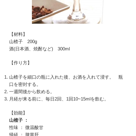
【材料】
山楂子 200g
酒(日本酒、焼酎など) 300ml
【作り方】
山楂子を細口の瓶に入れた後、お酒を入れて浸す。 瓶
口を密封する。
一週間後から飲める。
月経が来る前に、毎日2回、1回10~15mlを飲む。
【効能】
山楂子 ：
性味 ： 微温酸甘
帰経 ： 脾胃肝