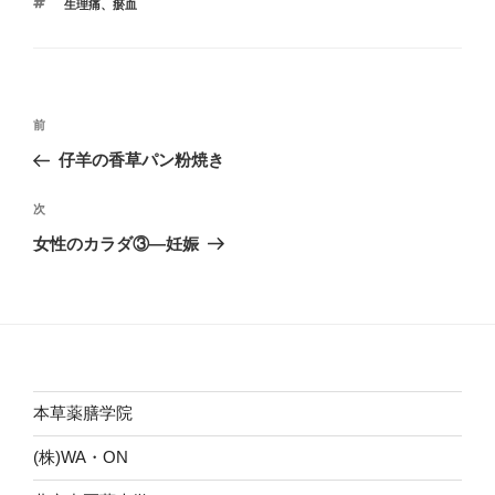
タ
生理痛
、
瘀血
ゴ
グ
リ
ー
投
前
前
稿
の
仔羊の香草パン粉焼き
ナ
投
ビ
稿
次
次
ゲ
の
女性のカラダ③―妊娠
投
ー
稿
シ
ョ
ン
本草薬膳学院
(株)WA・ON