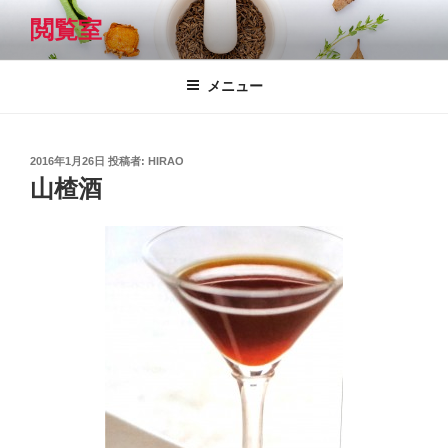
コ
閲覧室
ン
テ
ン
メニュー
ツ
へ
ス
投
2016年1月26日
投稿者:
HIRAO
キ
稿
山楂酒
日:
ッ
プ