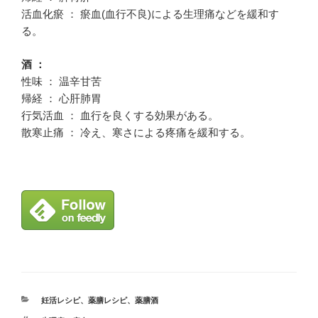
活血化瘀 ： 瘀血(血行不良)による生理痛などを緩和す
る。
酒 ：
性味 ： 温辛甘苦
帰経 ： 心肝肺胃
行気活血 ： 血行を良くする効果がある。
散寒止痛 ： 冷え、寒さによる疼痛を緩和する。
カ
妊活レシピ
、
薬膳レシピ
、
薬膳酒
テ