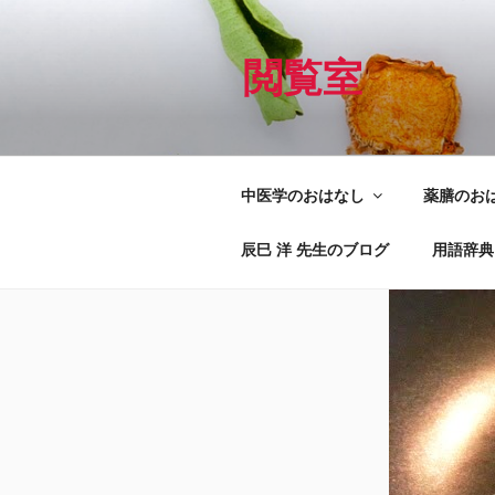
コ
ン
テ
閲覧室
ン
ツ
へ
ス
中医学のおはなし
薬膳のお
キ
ッ
辰巳 洋 先生のブログ
用語辞典
プ