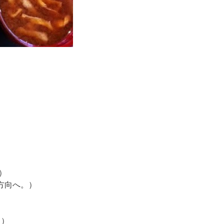
）
方向へ。）
く）