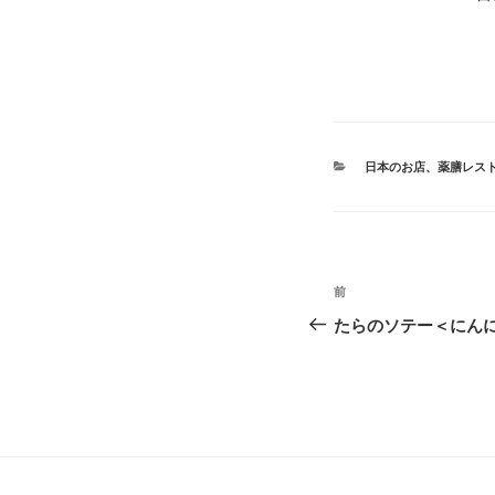
カ
日本のお店
、
薬膳レス
テ
ゴ
リ
ー
投
前
前
稿
の
たらのソテー＜にん
投
ナ
稿
ビ
ゲ
ー