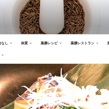
はなし
体質
薬膳レシピ
薬膳レストラン