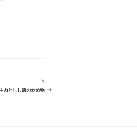
次
次
の
牛肉としし唐の炒め物
投
稿