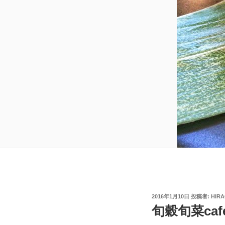
投
2016年1月10日
投稿者:
HIR
稿
旬穀旬菜caf
日: