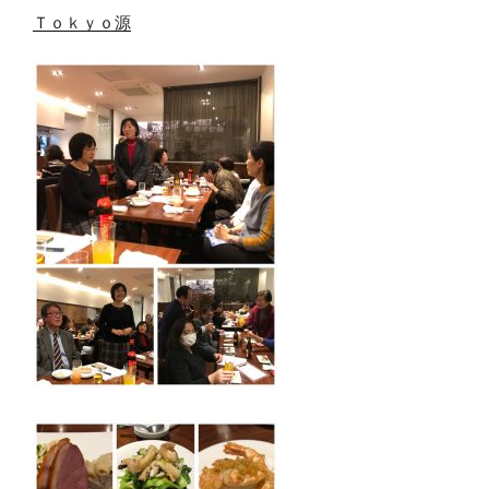
Ｔｏｋｙｏ源