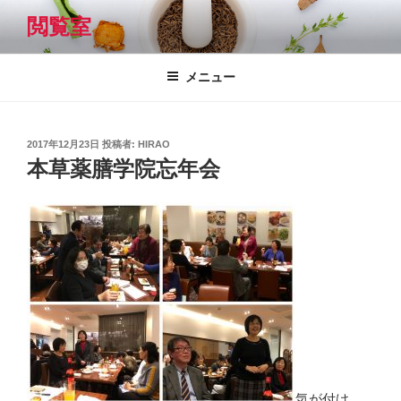
コ
閲覧室
ン
テ
ン
メニュー
ツ
へ
ス
投
2017年12月23日
投稿者:
HIRAO
キ
稿
本草薬膳学院忘年会
日:
ッ
プ
気が付け