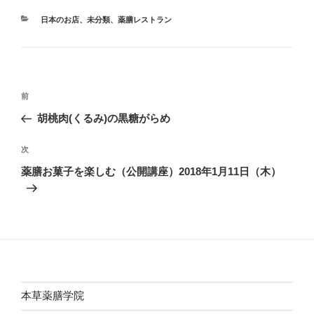
カ
日本のお店
、
未分類
、
薬膳レストラン
テ
ゴ
リ
ー
投
前
前
稿
の
胡桃肉(くるみ)の黒糖がらめ
ナ
投
ビ
稿
次
次
ゲ
の
薬膳お菓子を楽しむ（公開講座）2018年1月11日（木）
投
ー
稿
シ
ョ
ン
本草薬膳学院