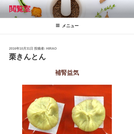
コ
閲覧室
ン
テ
ン
メニュー
ツ
へ
ス
投
2016年10月31日
投稿者:
HIRAO
キ
稿
栗きんとん
日:
ッ
プ
補腎益気