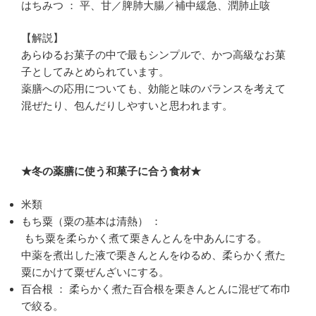
はちみつ ： 平、甘／脾肺大腸／補中緩急、潤肺止咳
【解説】
あらゆるお菓子の中で最もシンプルで、かつ高級なお菓
子としてみとめられています。
薬膳への応用についても、効能と味のバランスを考えて
混ぜたり、包んだりしやすいと思われます。
★冬の薬膳に使う和菓子に合う食材★
米類
もち粟（粟の基本は清熱） ：
もち粟を柔らかく煮て栗きんとんを中あんにする。
中薬を煮出した液で栗きんとんをゆるめ、柔らかく煮た
粟にかけて粟ぜんざいにする。
百合根 ： 柔らかく煮た百合根を栗きんとんに混ぜて布巾
で絞る。