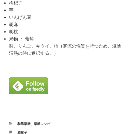
枸杞子
芋
いんげん豆
胡麻
胡桃
果物 ： 葡萄
梨、りんご、キウイ、柿（寒涼の性質を持つため、滋陰
清熱の時に選択する。）
カ
和風薬膳
、
薬膳レシピ
テ
タ
和菓子