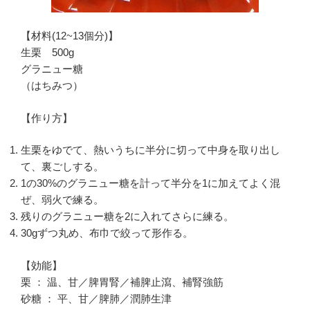
【材料(12~13個分)】
生栗 500g
グラニュー糖
（はちみつ）
【作り方】
生栗をゆでて、熱いうちに半分に切って中身を取り出し
て、裏ごしする。
1の30%のグラニュー糖を計って半分を1に加えてよく混
ぜ、弱火で練る。
残りのグラニュー糖を2に入れてさらに練る。
30gずつ丸め、布巾で絞って形作る。
【効能】
栗 ： 温、甘／脾胃腎／補脾止瀉、補腎強筋
砂糖 ： 平、甘／脾肺／潤肺生津