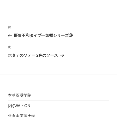
ゴ
グ
リ
ー
投
前
前
稿
の
肝胃不和タイプ―気鬱シリーズ③
ナ
投
ビ
稿
次
次
ゲ
の
ホタテのソテー 2色のソース
投
ー
稿
シ
ョ
ン
本草薬膳学院
(株)WA・ON
北京中医薬大学