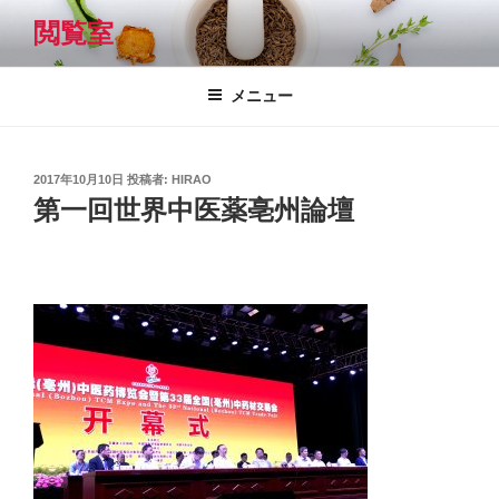
コ
閲覧室
ン
テ
ン
メニュー
ツ
へ
ス
投
2017年10月10日
投稿者:
HIRAO
キ
稿
第一回世界中医薬亳州論壇
日:
ッ
プ