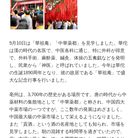
9月10日は「華祖庵」「中華薬都」を見学しました。華佗
は漢の時代の名医で、中医各科に通じ、特に外科が得意
で、外科手術、麻酔薬、鍼灸、体操の五禽戯などを発明
し、民衆から「神医」と呼ばれていました。今年は華佗
の生誕1890周年となり、彼の故居である「華祖庵」で盛
大な記念行事を行いました。
亳州は、3,700年の歴史がある場所です。唐の時代から中
薬材料の集散地として「中華薬都」と称され、中国四大
中薬市場の一つですが、ここ数年の発展はめざましく、
中国最大級の中薬市場として栄えるようになりました。
また「貢酒」という酒の名産地としても知られ、市場を
見学しました。朝の混雑する時間帯を過ぎていたので、