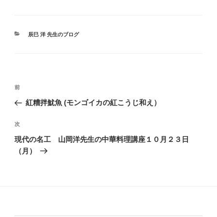
カ
辰巳 洋 先生のブログ
テ
ゴ
リ
ー
投
前
前
稿
の
紅糟拌魷魚 (モンゴイカの紅こうじ和え）
ナ
投
ビ
稿
次
次
ゲ
の
現代の名工 山岡洋先生の中華料理講座１０月２３日
投
ー
（月）
稿
シ
ョ
ン