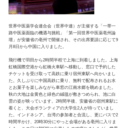
世界中医薬学会連合会（世界中連）が主催する「一帯一
路中医薬面臨の機遇与挑戦」「第一回世界中医薬亳州論
壇」が安徽省の亳州で開催され、その出席要請に応じて9
月8日から中国に入りました。
飛行機で羽田から2時間半程で上海に到着しました。上海
虹橋国際空港から虹橋火車駅へ移動し、窓口で予約した
チケットを受け取って高鉄に乗り宿州東駅へ向かいまし
た。久しぶりに中国高鉄に乗り、無料で配布されるお水
とお菓子を楽しみながら車窓の江南水郷を眺めました。
秋の大地は金黄色と緑色の絨毯が敷きつめられ、池に白
雲の姿が映っています。2時間半後、安徽省の宿州東駅に
着くと、大会ボランティアの大学生2人が待っていまし
た。インドネシア、台湾の参加者と合流し、更にバスで2
時間半かけ、20時30分にやっと会場がある亳州に入りま