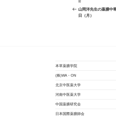
前
前
稿
の
山岡洋先生の薬膳中華料
投
日（月）
ナ
稿
ビ
ゲ
ー
シ
ョ
本草薬膳学院
ン
(株)WA・ON
北京中医薬大学
河南中医薬大学
中国薬膳研究会
日本国際薬膳師会