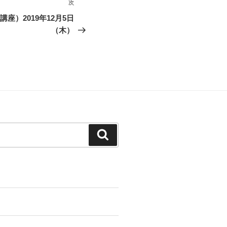
次
次
の
座）2019年12月5日
投
（木）
稿
検
索