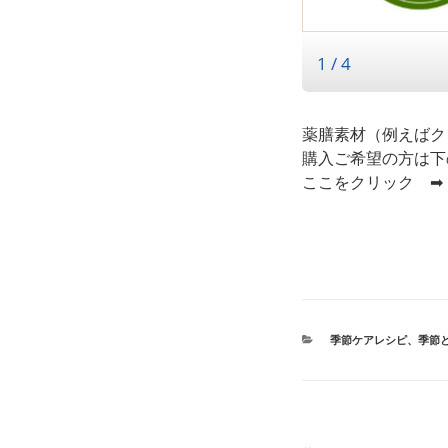
薬膳素材（例えばク
購入ご希望の方は下
ここをクリック 
カ
季節ケアレシピ
、
季節
テ
ゴ
リ
ー
投