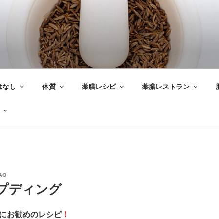
はなし
体質
薬膳レシピ
薬膳レストラン
AO
 プディング
に
お勧めのレシピ
！