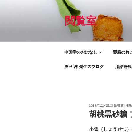
コ
ン
テ
閲覧室
ン
ツ
へ
ス
中医学のおはなし
薬膳のお
キ
ッ
辰巳 洋 先生のブログ
用語辞典
プ
投
2019年11月21日
投稿者:
HIR
稿
胡桃黒砂糖
日:
小雪（しょうせつ）