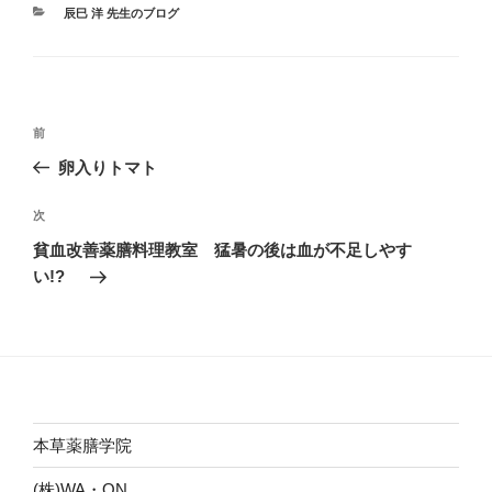
カ
辰巳 洋 先生のブログ
テ
ゴ
リ
ー
投
前
前
稿
の
卵入りトマト
ナ
投
ビ
稿
次
次
ゲ
の
貧血改善薬膳料理教室 猛暑の後は血が不足しやす
投
ー
い!?
稿
シ
ョ
ン
本草薬膳学院
(株)WA・ON