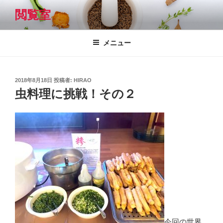
コ
閲覧室
ン
テ
ン
メニュー
ツ
へ
ス
投
2018年8月18日
投稿者:
HIRAO
キ
稿
虫料理に挑戦！その２
日:
ッ
プ
今回の世界