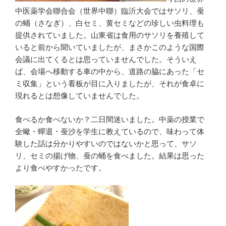
中医薬学会聯合会（世界中聯）臨沂大会ではサソリ、蚕
の蛹（さなぎ）、白セミ、黄セミなどの珍しい虫料理も
提供されていました。山東省は食用のサソリを養殖して
いると前から聞いていましたが、まさかこのような国際
会議に出てくるとは思っていませんでした。そういえ
ば、会場へ移動する車の中から、道路の脇にあった「セ
ミ収集」という看板が目に入りましたが、それが食卓に
現れるとは想像していませんでした。
食べるか食べないか？二日間迷いました。中薬の授業で
全蠍・蟬退・蚕沙を学生に教えているので、味わって体
験した話は分かりやすいのではないかと思って、サソ
リ、セミの揚げ物、蚕の蛹を食べました。結果は思った
より食べやすかったです。