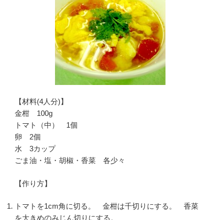
【材料(4人分)】
金柑 100g
トマト（中） 1個
卵 2個
水 3カップ
ごま油・塩・胡椒・香菜 各少々
【作り方】
トマトを1cm角に切る。 金柑は千切りにする。 香菜
を大きめのみじん切りにする。