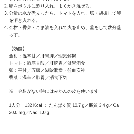
卵をボウルに割り入れ、よくかき混ぜる。
分量の水が煮立ったら、トマトを入れ、塩・胡椒して卵
を溶き入れる。
金柑・香菜・ごま油を入れて火を止め、蓋をして数分蒸
らす。
【効能】
金柑：温辛甘／肝胃脾／理気解鬱
トマト：微寒甘酸／肝脾胃／健胃消食
卵：平甘／五臓／滋陰潤燥・益血安神
香菜：温辛／肺胃／消食下気
※ 金柑がない時にはみかんの皮を使います
1人分 132 Kcal ： たんぱく質 19.7 g／脂質 3.4 g／Ca
30.0 mg／Nacl 1.0 g