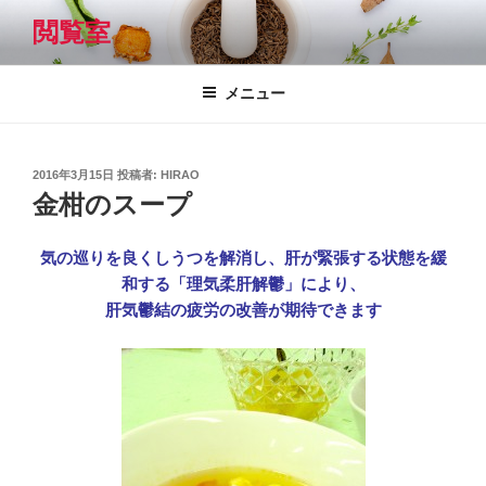
コ
閲覧室
ン
テ
ン
メニュー
ツ
へ
ス
投
2016年3月15日
投稿者:
HIRAO
キ
稿
金柑のスープ
日:
ッ
プ
気の巡りを良くしうつを解消し、肝が緊張する状態を緩
和する「理気柔肝解鬱」により、
肝気鬱結の疲労の改善が期待できます