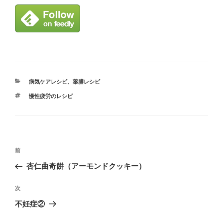
カ
病気ケアレシピ
、
薬膳レシピ
テ
タ
慢性疲労のレシピ
ゴ
グ
リ
ー
投
前
前
稿
の
杏仁曲奇餅（アーモンドクッキー）
ナ
投
ビ
稿
次
次
ゲ
の
不妊症②
投
ー