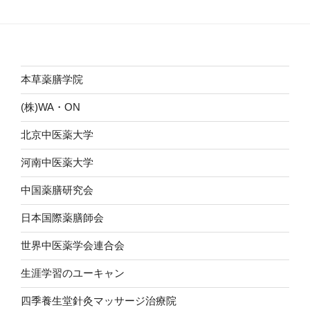
稿
シ
ョ
ン
本草薬膳学院
(株)WA・ON
北京中医薬大学
河南中医薬大学
中国薬膳研究会
日本国際薬膳師会
世界中医薬学会連合会
生涯学習のユーキャン
四季養生堂針灸マッサージ治療院