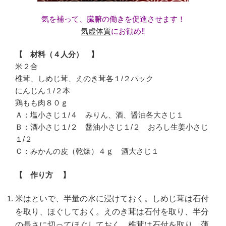
気を補って、臓腑の働きを促進させます！
気虚体質
にお勧め‼
【 材料（４人分） 】
米２合
椎茸、しめじ茸、えのき茸各１/２パック
にんじん１/２本
鶏もも肉８０ｇ
Ａ：塩小さじ１/４ みりん、酒、醤油各大さじ１
Ｂ：酒小さじ１/２ 醤油小さじ１/２ おろし生姜小さじ
１/２
Ｃ：みかんの皮（乾燥）４ｇ 酒大さじ１
【 作り方 】
米はといで、半量の水に浸けておく。しめじ茸は石付
を取り、ほぐしておく。えのき茸は石付を取り、半分
の長さに切ってほぐしておく。椎茸は石付を取り、薄