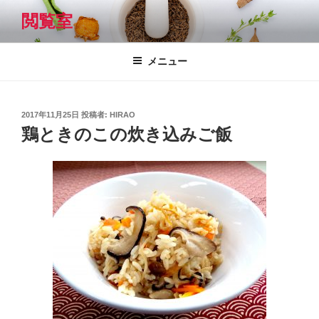
コ
閲覧室
ン
テ
ン
メニュー
ツ
へ
ス
投
2017年11月25日
投稿者:
HIRAO
キ
稿
鶏ときのこの炊き込みご飯
日:
ッ
プ