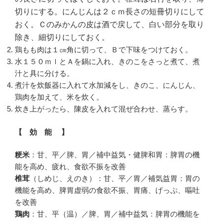
切りにする。にんじんは２ｃｍ長さの短冊切りにして
おく。Ｃのみかんの皮は酒で戻して、白い部分を取り
除き、細切りにしておく。
鶏もも肉は１㎝角に切って、Ｂで下味をつけておく。
水１５０ｍｌとＡを鍋に入れ、きのこをさっと煮て、煮
汁と具に分ける。
煮汁を炊飯器に入れて水加減をし、きのこ、にんじん、
鶏肉を加えて、米を炊く。
炊き上がったら、陳皮を入れて混ぜ合わせ、蒸らす。
【 効 能 】
粳米
：甘、平／脾、胃／補中益気・健脾和胃：脾胃の機
能を高め、疲れ、食欲不振を改善
椎茸
（しめじ、えのき）：甘、平／胃／補気益胃：胃の
機能を高め、脾胃虚弱の食欲不振、胃痛、げっぷ、嘔吐
を改善
鶏肉
：甘、平（温）／脾、胃／補中益気：脾胃の機能を