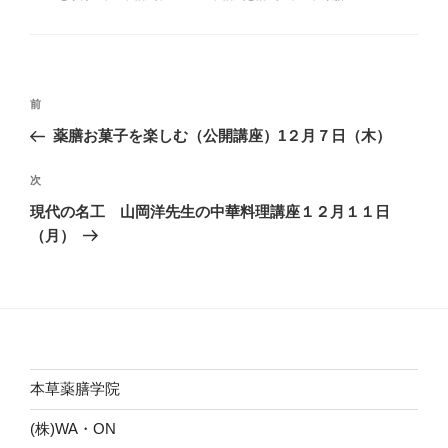
ゴ
リ
ー
投
前
前
稿
の
薬膳お菓子を楽しむ（公開講座）1２月７日（木）
ナ
投
ビ
稿
次
次
ゲ
の
現代の名工 山岡洋先生の中華料理講座１２月１１日
投
ー
（月）
稿
シ
ョ
ン
本草薬膳学院
(株)WA・ON