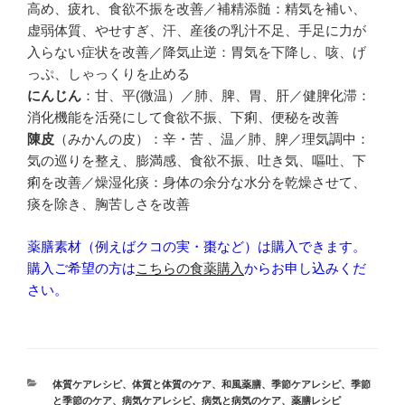
高め、疲れ、食欲不振を改善／補精添髄：精気を補い、
虚弱体質、やせすぎ、汗、産後の乳汁不足、手足に力が
入らない症状を改善／降気止逆：胃気を下降し、咳、げ
っぷ、しゃっくりを止める
にんじん
：甘、平(微温）／肺、脾、胃、肝／健脾化滞：
消化機能を活発にして食欲不振、下痢、便秘を改善
陳皮
（みかんの皮）：辛・苦 、温／肺、脾／理気調中：
気の巡りを整え、膨満感、食欲不振、吐き気、嘔吐、下
痢を改善／燥湿化痰：身体の余分な水分を乾燥させて、
痰を除き、胸苦しさを改善
薬膳素材（例えばクコの実・棗など）は購入できます。
購入ご希望の方は
こちらの食薬購入
からお申し込みくだ
さい。
カ
体質ケアレシピ
、
体質と体質のケア
、
和風薬膳
、
季節ケアレシピ
、
季節
テ
と季節のケア
、
病気ケアレシピ
、
病気と病気のケア
、
薬膳レシピ