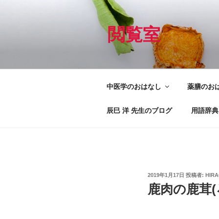
コ
ン
テ
閲覧室
ン
ツ
へ
ス
中医学のおはなし
薬膳のお
キ
ッ
辰巳 洋 先生のブログ
用語辞典
プ
投
2019年1月17日
投稿者:
HIR
稿
鹿肉の鹿茸(
日: