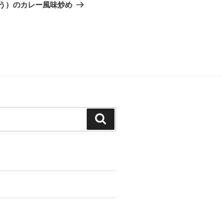
の
う）のカレー風味炒め
投
稿
検
索