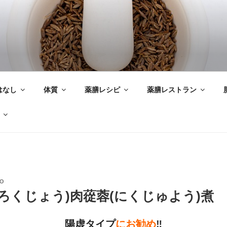
はなし
体質
薬膳レシピ
薬膳レストラン
AO
ろくじょう)肉蓯蓉(にくじゅよう)煮
陽虚
タイプ
にお勧め
‼