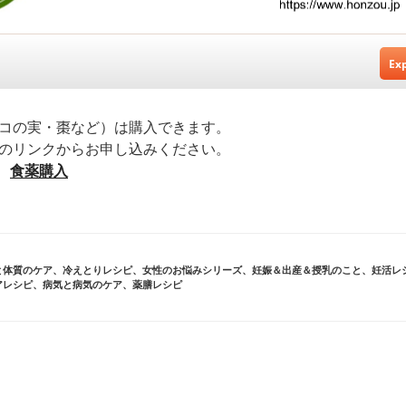
コの実・棗など）は購入できます。
のリンクからお申し込みください。
➡
食薬購入
と体質のケア
、
冷えとりレシピ
、
女性のお悩みシリーズ
、
妊娠＆出産＆授乳のこと
、
妊活レ
アレシピ
、
病気と病気のケア
、
薬膳レシピ