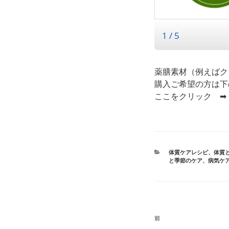
薬膳素材（例えばク
購入ご希望の方は下
ここをクリック 
カ
体質ケアレシピ
、
体質
テ
と季節のケア
、
病気ケ
ゴ
リ
ー
投
前
前