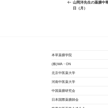
稿
の
山岡洋先生の薬膳中華料
投
日（月）
ナ
稿
ビ
ゲ
ー
シ
ョ
本草薬膳学院
ン
(株)WA・ON
北京中医薬大学
河南中医薬大学
中国薬膳研究会
日本国際薬膳師会