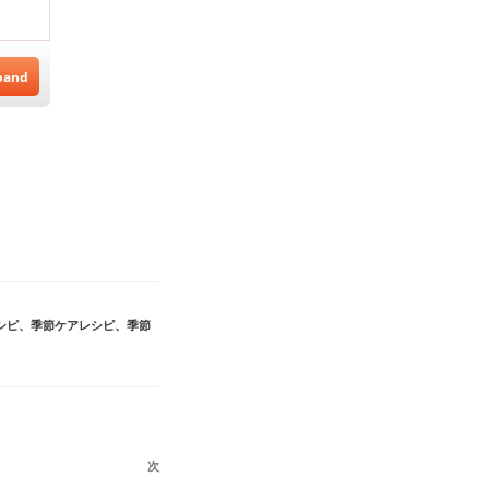
シピ
、
季節ケアレシピ
、
季節
次
次