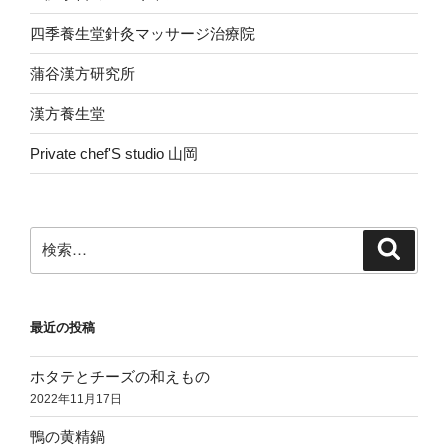
四季養生堂針灸マッサージ治療院
蒲谷漢方研究所
漢方養生堂
Private chef'S studio 山岡
検
検
索
索:
最近の投稿
ホタテとチーズの和えもの
2022年11月17日
鴨の黄精鍋