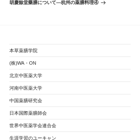
ゲ
の
胡慶餘堂藥膳について―杭州の薬膳料理④
投
ー
稿
シ
ョ
ン
本草薬膳学院
(株)WA・ON
北京中医薬大学
河南中医薬大学
中国薬膳研究会
日本国際薬膳師会
世界中医薬学会連合会
生涯学習のユーキャン