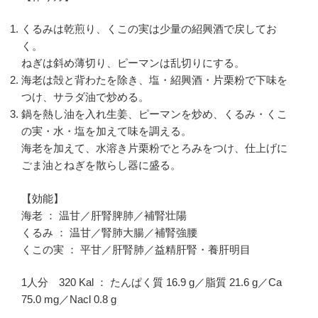
くるみは乾煎り、くこの実は少量の紹興酒で戻してお
く。
ねぎは斜め薄切り、ピーマンは乱切りにする。
海老は殻と背わたを除き、塩・紹興酒・片栗粉で下味を
つけ、サラダ油で炒める。
鍋を熱し油を入れ生姜、ピーマンを炒め、くるみ・くこ
の実・水・塩を加えて味を調える。
海老を加えて、水溶き片栗粉でとろみをつけ、仕上げに
ごま油とねぎを散らし器に盛る。
【効能】
海老 ： 温甘／肝腎脾肺／補腎壮陽
くるみ ： 温甘／腎肺大腸／補腎強腰
くこの実 ： 平甘／肝腎肺／益精肝腎・養肝明目
1人分 320 Kal ： たんぱく質 16.9 g／脂質 21.6 g／Ca
75.0 mg／Nacl 0.8 g