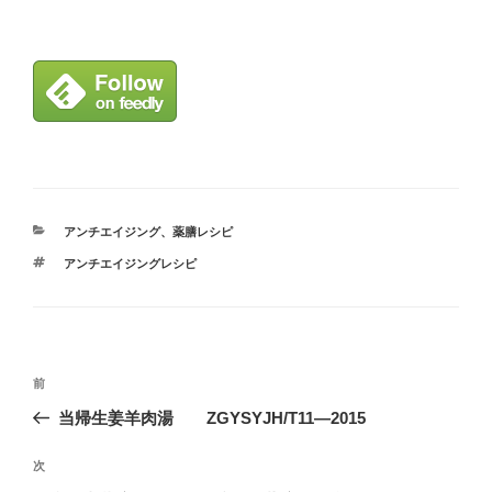
カ
アンチエイジング
、
薬膳レシピ
テ
タ
アンチエイジングレシピ
ゴ
グ
リ
ー
投
前
前
稿
の
当帰生姜羊肉湯 ZGYSYJH/T11―2015
ナ
投
ビ
稿
次
次