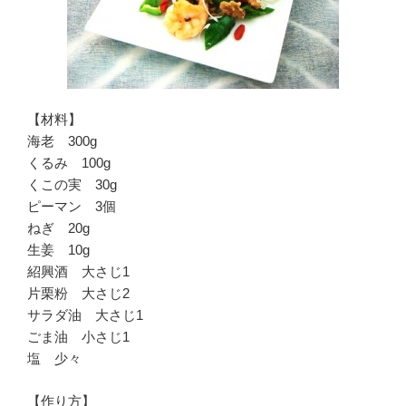
【材料】
海老 300g
くるみ 100g
くこの実 30g
ピーマン 3個
ねぎ 20g
生姜 10g
紹興酒 大さじ1
片栗粉 大さじ2
サラダ油 大さじ1
ごま油 小さじ1
塩 少々
【作り方】