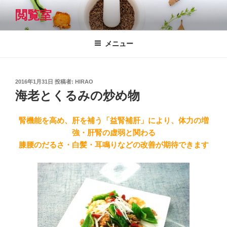
コ
閲覧室
ン
テ
ン
メニュー
ツ
へ
ス
投
2016年1月31日
投稿者:
HIRAO
キ
稿
海老とくるみの炒め物
日:
ッ
プ
腎機能を高め、肝を補う「益腎補肝」により、体力の増
強・肝腎の虚弱と関わる
膝腰のだるさ・白髪・耳鳴りなどの改善が期待できます