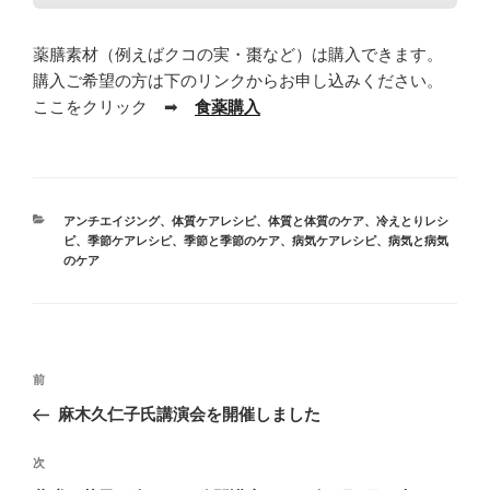
薬膳素材（例えばクコの実・棗など）は購入できます。
購入ご希望の方は下のリンクからお申し込みください。
ここをクリック ➡
食薬購入
カ
アンチエイジング
、
体質ケアレシピ
、
体質と体質のケア
、
冷えとりレシ
テ
ピ
、
季節ケアレシピ
、
季節と季節のケア
、
病気ケアレシピ
、
病気と病気
ゴ
のケア
リ
ー
投
前
前
稿
の
麻木久仁子氏講演会を開催しました
ナ
投
ビ
稿
次
次