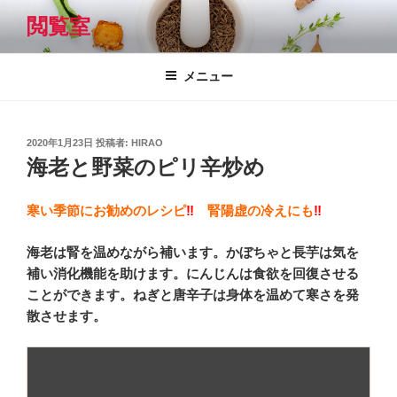
コ
閲覧室
ン
テ
ン
メニュー
ツ
へ
ス
投
2020年1月23日
投稿者:
HIRAO
キ
稿
海老と野菜のピリ辛炒め
日:
ッ
プ
寒い季節に
お勧めのレシピ
‼
腎陽虚の冷えにも
‼
海老は腎を温めながら補います。かぼちゃと長芋は気を
補い消化機能を助けます。にんじんは食欲を回復さ
せる
ことができます。ねぎと唐辛子は身体を温めて寒さを発
散させます。