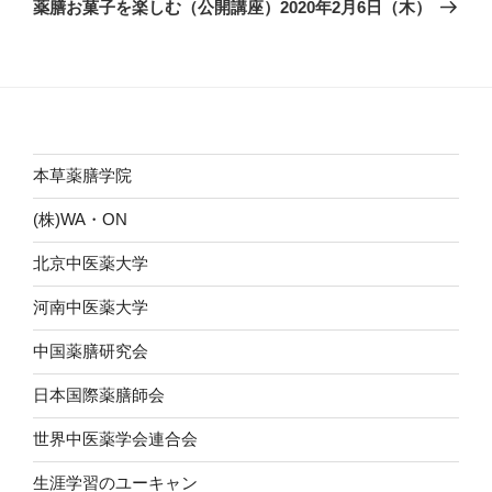
ゲ
の
薬膳お菓子を楽しむ（公開講座）2020年2月6日（木）
投
ー
稿
シ
ョ
ン
本草薬膳学院
(株)WA・ON
北京中医薬大学
河南中医薬大学
中国薬膳研究会
日本国際薬膳師会
世界中医薬学会連合会
生涯学習のユーキャン