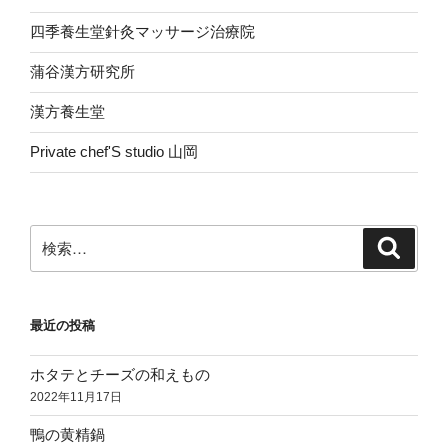
四季養生堂針灸マッサージ治療院
蒲谷漢方研究所
漢方養生堂
Private chef'S studio 山岡
検
検
索
索:
最近の投稿
ホタテとチーズの和えもの
2022年11月17日
鴨の黄精鍋