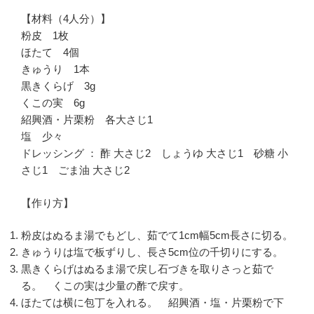
【材料（4人分）】
粉皮 1枚
ほたて 4個
きゅうり 1本
黒きくらげ 3g
くこの実 6g
紹興酒・片栗粉 各大さじ1
塩 少々
ドレッシング ： 酢 大さじ2 しょうゆ 大さじ1 砂糖 小
さじ1 ごま油 大さじ2
【作り方】
粉皮はぬるま湯でもどし、茹でて1cm幅5cm長さに切る。
きゅうりは塩で板ずりし、長さ5cm位の千切りにする。
黒きくらげはぬるま湯で戻し石づきを取りさっと茹で
る。 くこの実は少量の酢で戻す。
ほたては横に包丁を入れる。 紹興酒・塩・片栗粉で下