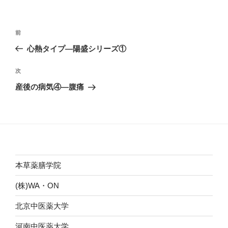
投
前
前
稿
の
心熱タイプ―陽盛シリーズ①
ナ
投
ビ
稿
次
次
ゲ
の
産後の病気④―腹痛
投
ー
稿
シ
ョ
ン
本草薬膳学院
(株)WA・ON
北京中医薬大学
河南中医薬大学