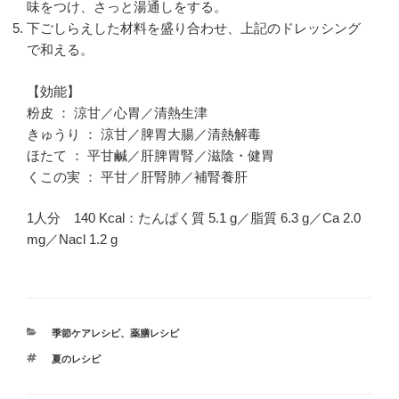
味をつけ、さっと湯通しをする。
下ごしらえした材料を盛り合わせ、上記のドレッシング
で和える。
【効能】
粉皮 ： 涼甘／心胃／清熱生津
きゅうり ： 涼甘／脾胃大腸／清熱解毒
ほたて ： 平甘鹹／肝脾胃腎／滋陰・健胃
くこの実 ： 平甘／肝腎肺／補腎養肝
1人分 140 Kcal：たんぱく質 5.1 g／脂質 6.3 g／Ca 2.0
mg／Nacl 1.2 g
カ
季節ケアレシピ
、
薬膳レシピ
テ
タ
夏のレシピ
ゴ
グ
リ
ー