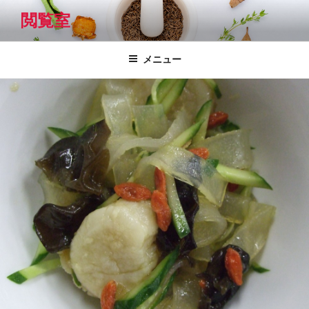
コ
閲覧室
ン
テ
ン
メニュー
ツ
へ
ス
キ
ッ
プ