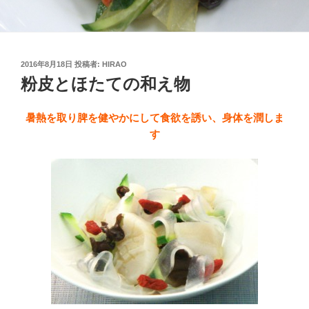
投
2016年8月18日
投稿者:
HIRAO
稿
粉皮とほたての和え物
日:
暑熱を取り脾を健やかにして食欲を誘い、身体を潤しま
す