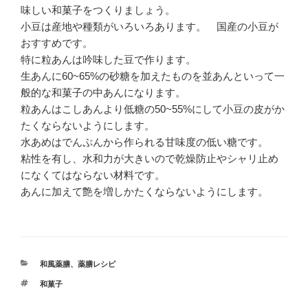
味しい和菓子をつくりましょう。
小豆は産地や種類がいろいろあります。 国産の小豆が
おすすめです。
特に粒あんは吟味した豆で作ります。
生あんに60~65%の砂糖を加えたものを並あんといって一
般的な和菓子の中あんになります。
粒あんはこしあんより低糖の50~55%にして小豆の皮がか
たくならないようにします。
水あめはでんぷんから作られる甘味度の低い糖です。
粘性を有し、水和力が大きいので乾燥防止やシャリ止め
になくてはならない材料です。
あんに加えて艶を増しかたくならないようにします。
カ
和風薬膳
、
薬膳レシピ
テ
タ
和菓子
ゴ
グ
リ