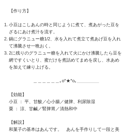
【作り方】
小豆はこしあんの時と同じように煮て、煮あがった豆を
ざるにあけ煮汁を流す。
鍋にグラニュー糖1/2、水を入れて煮立て煮あげ豆を入れ
て沸騰させ一晩おく。
2に残りのグラニュー糖を入れて火にかけ沸騰したら豆を
網ですくいとり、蜜だけを煮詰めてまめを戻し、水あめ
を加えて練り上げる。
＿＿＿＿＿＿｡o*★*o｡＿＿＿＿＿
【効能】
小豆 ： 平、甘酸／心小腸／健脾、利尿除湿
粟 ： 涼、甘鹹／腎脾胃／清熱和中
【解説】
和菓子の基本はあんです。 あんを手作りして一段と美