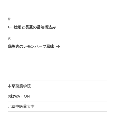
ー
投
前
前
稿
の
牡蛎と長葱の醤油煮込み
ナ
投
ビ
稿
次
次
ゲ
の
鶏胸肉のレモンハーブ風味
投
ー
稿
シ
ョ
ン
本草薬膳学院
(株)WA・ON
北京中医薬大学