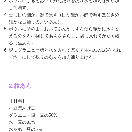
ボウルにざるをおいて煮えた豆をあけ水を加えながら潰
して漉す。
更に目の細かい篩で漉す（目が細かい篩で漉すほどきめ
細かな舌触りのよいあん）。
ボウルにそのままおいてあんがしずんだら静かに水を替
えるのを2～3回してあんをさらし、袋に入れてかたく絞
る（生あん）。
鍋にグラニュー糖と水を入れて煮立て生あんの1/3を入れ
て均一にして残りのあんを加え練り上げる。
2.粒あん
【材料】
小豆煮あげ豆
グラニュー糖 豆の50%
水 豆の30%
水あめ 豆の5%