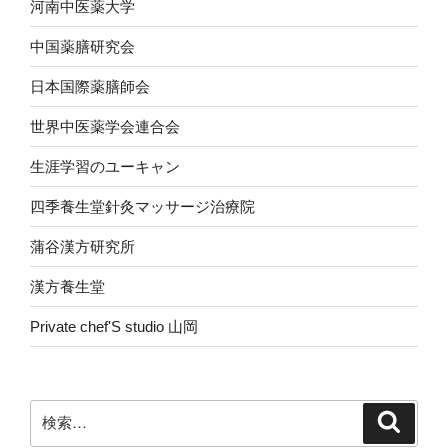
河南中医薬大学
中国薬膳研究会
日本国際薬膳師会
世界中医薬学会連合会
生涯学習のユーキャン
四季養生堂針灸マッサージ治療院
蒲谷漢方研究所
漢方養生堂
Private chef'S studio 山岡
検
検
索
索: