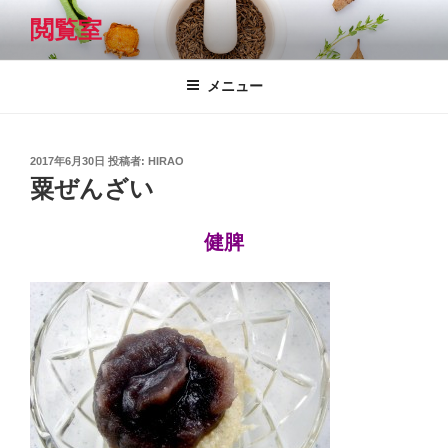
コ
閲覧室
ン
テ
ン
メニュー
ツ
へ
ス
投
2017年6月30日
投稿者:
HIRAO
キ
稿
粟ぜんざい
日:
ッ
プ
健脾