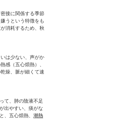
密接に関係する季節
を嫌うという特徴をも
駅が消耗するため、秋
るいは少ない、声がか
の熱感（五心煩熱）、
の乾燥、脈が細くて速
って、肺の陰液不足
が出やすい、痰がな
と、五心煩熱、
潮熱