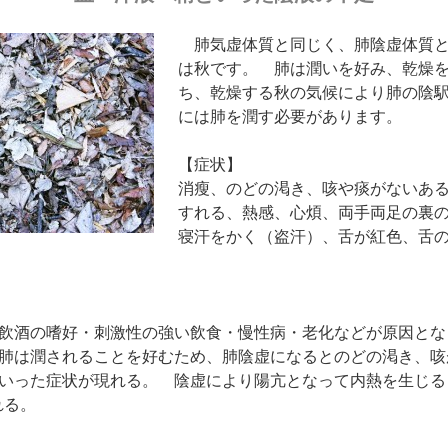
肺気虚体質と同じく、肺陰虚体質と
は秋です。 肺は潤いを好み、乾燥
ち、乾燥する秋の気候により肺の陰
には肺を潤す必要があります。
【症状】
消瘦、のどの渇き、咳や痰がないあ
すれる、熱感、心煩、両手両足の裏
寝汗をかく（盗汗）、舌が紅色、舌
飲酒の嗜好・刺激性の強い飲食・慢性病・老化などが原因とな
肺は潤されることを好むため、肺陰虚になるとのどの渇き、咳
いった症状が現れる。 陰虚により陽亢となって内熱を生じる
れる。