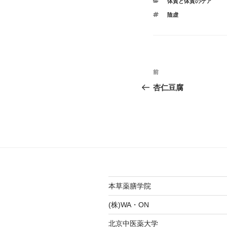
カ
体質と体質のケア
テ
タ
陰虚
ゴ
グ
リ
ー
投
前
前
稿
の
杏仁豆腐
投
ナ
稿
ビ
ゲ
ー
シ
本草薬膳学院
ョ
(株)WA・ON
ン
北京中医薬大学