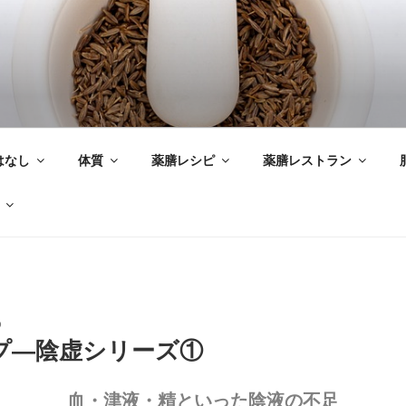
はなし
体質
薬膳レシピ
薬膳レストラン
O
プ―陰虚シリーズ①
血・津液・精といった陰液の不足