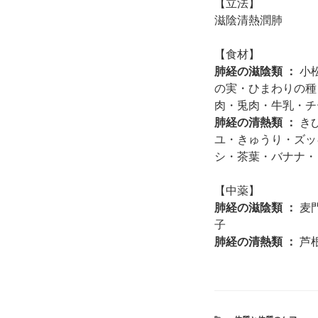
【立法】
滋陰清熱潤肺
【食材】
肺経の滋陰類 ：
小
の実・ひまわりの種
肉・兎肉・牛乳・チ
肺経の清熱類 ：
き
ユ・きゅうり・ズッ
シ・茶葉・バナナ・
【中薬】
肺経の滋陰類 ：
麦
子
肺経の清熱類 ：
芦