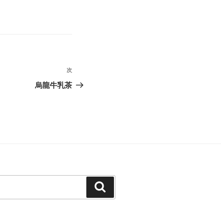
次
次
の
烏龍牛乳茶
投
稿
検
索