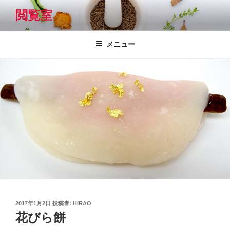
コ
閲覧室
ン
テ
ン
メニュー
ツ
へ
ス
キ
ッ
プ
投
2017年1月2日
投稿者:
HIRAO
稿
花びら餅
日: