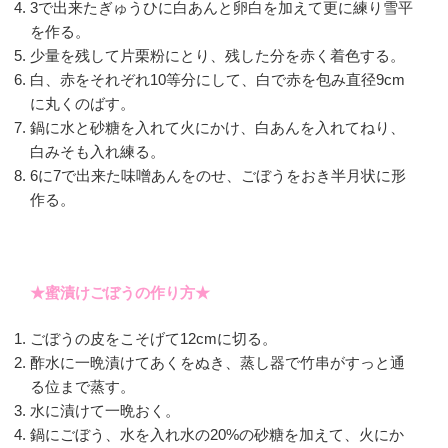
3で出来たぎゅうひに白あんと卵白を加えて更に練り雪平
を作る。
少量を残して片栗粉にとり、残した分を赤く着色する。
白、赤をそれぞれ10等分にして、白で赤を包み直径9cm
に丸くのばす。
鍋に水と砂糖を入れて火にかけ、白あんを入れてねり、
白みそも入れ練る。
6に7で出来た味噌あんをのせ、ごぼうをおき半月状に形
作る。
★蜜漬けごぼうの作り方★
ごぼうの皮をこそげて12cmに切る。
酢水に一晩漬けてあくをぬき、蒸し器で竹串がすっと通
る位まで蒸す。
水に漬けて一晩おく。
鍋にごぼう、水を入れ水の20%の砂糖を加えて、火にか