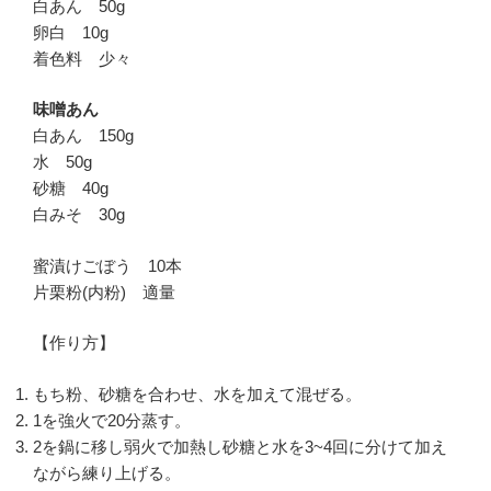
白あん 50g
卵白 10g
着色料 少々
味噌あん
白あん 150g
水 50g
砂糖 40g
白みそ 30g
蜜漬けごぼう 10本
片栗粉(内粉) 適量
【作り方】
もち粉、砂糖を合わせ、水を加えて混ぜる。
1を強火で20分蒸す。
2を鍋に移し弱火で加熱し砂糖と水を3~4回に分けて加え
ながら練り上げる。