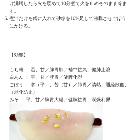
け沸騰したら火を弱めて10分煮て火を止めそのまま冷ま
す。
煮汁だけを鍋に入れて砂糖を10%足して沸騰させごぼう
にかける。
【効能】
もち粉 ： 温、甘／脾胃肺／補中益気、健肺止瀉
白あん ： 平、甘／脾胃／健脾化湿
ごぼう ： 寒（平）、苦（甘）／肺胃／清熱、通経散血、
（老化防止）
みそ ： 平、甘／脾胃大腸／健脾益胃、潤燥利尿