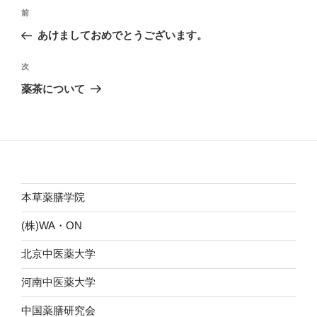
投
前
前
稿
の
あけましておめでとうございます。
ナ
投
ビ
稿
次
次
ゲ
の
薬茶について
投
ー
稿
シ
ョ
ン
本草薬膳学院
(株)WA・ON
北京中医薬大学
河南中医薬大学
中国薬膳研究会