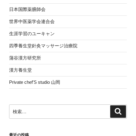
日本国際薬膳師会
世界中医薬学会連合会
生涯学習のユーキャン
四季養生堂針灸マッサージ治療院
蒲谷漢方研究所
漢方養生堂
Private chef'S studio 山岡
検
検
索
索:
最近の投稿