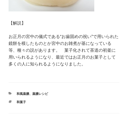
【解説】
お正月の宮中の儀式である“お歯固めの祝い”で用いられた
鏡餅を模したものとか宮中のお雑煮が基になっている
等、種々の説があります。 菓子化されて茶道の初釜に
用いられるようになり、最近ではお正月のお菓子として
多くの人に知られるようになりました。
カ
和風薬膳
、
薬膳レシピ
テ
タ
和菓子
ゴ
グ
リ
ー