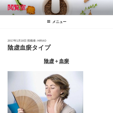
コ
閲覧室
ン
テ
ン
メニュー
ツ
へ
ス
投
2017年1月18日
投稿者:
HIRAO
キ
稿
陰虚血瘀タイプ
日:
ッ
プ
陰虚
＋
血瘀