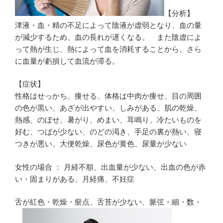
【分析】
津液・血・精の不足によって陰液が虚弱となり、血の量
が減少するため、血の長れが遅くなる。 また陰虚によ
って熱が生じ、熱によって血を消耗することから、さら
に血量が虧損して血流が滞る。
【症状】
性格はせっかち、痩せる、体格は中肉か痩せ、目の周囲
の色が黒い、あざが出やすい、しみがある、肌の乾燥、
熱感、のぼせ、暑がり、めまい、耳鳴り、冷たいものを
好む、つばが少ない、のどの渇き、手足の裏が熱い、寝
つきが悪い、大便乾燥、尿色が黄色、尿量が少ない
女性の場合 ： 月経不順、出血量が少ない、出血の色が赤
い・固まりがある、月経痛、不妊症
舌が紅色・乾燥・瘀点、舌苔が少ない、脈弦・細・数・