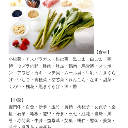
【食材】
小松菜・アスパラガス・松の実・黒ごま・白ごま・鶏
卵・ウズラの卵・豚肉・豚足・鴨肉・烏骨鶏・スッポ
ン・アワビ・カキ・マテ貝・ムール貝・牛乳・白きくら
げ・いちご・青梗菜・空芯菜・れんこん・なす・甜菜・
くわい・槐花・黒きくらげ・酒・酢
【中薬】
麦門冬・百合・沙参・玉竹・黄精・枸杞子・女貞子・桑
椹・石斛・亀板・鼈甲・丹参・三七・紅花・当帰・川
芎・赤芍薬・牛膝・益母草・艾葉・桃仁・鬱金・姜黄・
莪朮・月季花・凌霽花