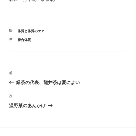
カ
体質と体質のケア
テ
タ
複合体質
ゴ
グ
リ
ー
投
前
前
稿
の
緑茶の代表、龍井茶は夏によい
ナ
投
ビ
稿
次
次
ゲ
の
温野菜のあんかけ
投
ー
稿
シ
ョ