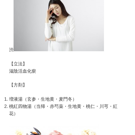
渋
【立法】
滋陰活血化瘀
【方剤】
増液湯（玄参・生地黄・麦門冬）
桃紅四物湯（当帰・赤芍薬・生地黄・桃仁・川芎・紅
花）