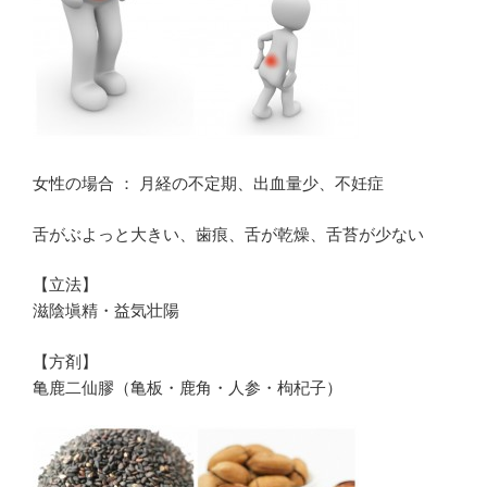
女性の場合 ： 月経の不定期、出血量少、不妊症
舌がぶよっと大きい、歯痕、舌が乾燥、舌苔が少ない
【立法】
滋陰塡精・益気壮陽
【方剤】
亀鹿二仙膠（亀板・鹿角・人参・枸杞子）