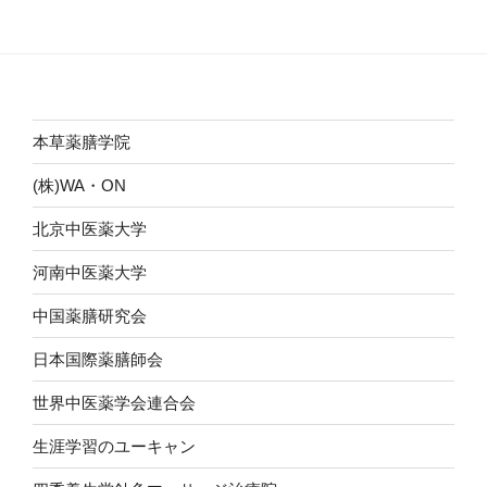
稿
シ
ョ
ン
本草薬膳学院
(株)WA・ON
北京中医薬大学
河南中医薬大学
中国薬膳研究会
日本国際薬膳師会
世界中医薬学会連合会
生涯学習のユーキャン