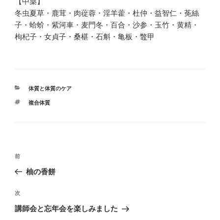
【中薬】
冬虫夏草・鹿茸・肉蓯蓉・淫羊藿・杜仲・益智仁・莬絲
子・蛤蚧・紫河車・麦門冬・百合・沙参・玉竹・黄精・
枸杞子・女貞子・桑椹・石斛・亀板・鼈甲
カ
体質と体質のケア
テ
タ
複合体質
ゴ
グ
リ
ー
投
前
前
稿
の
柚の香餅
ナ
投
ビ
稿
次
次
ゲ
の
講師会と忘年会を楽しみました
投
ー