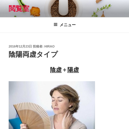
コ
閲覧室
ン
テ
ン
メニュー
ツ
へ
ス
投
2016年12月23日
投稿者:
HIRAO
キ
稿
陰陽両虚タイプ
日:
ッ
プ
陰虚
＋
陽虚