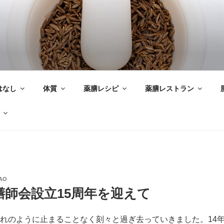
はなし
体質
薬膳レシピ
薬膳レストラン
AO
膳師会設立15周年を迎えて
流れのように止まることなく刻々と過ぎ去っていきました。14