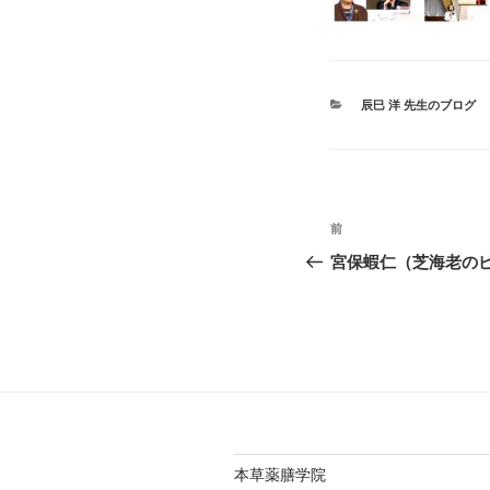
カ
辰巳 洋 先生のブログ
テ
ゴ
リ
ー
投
前
前
稿
の
宮保蝦仁（芝海老の
投
ナ
稿
ビ
ゲ
ー
シ
本草薬膳学院