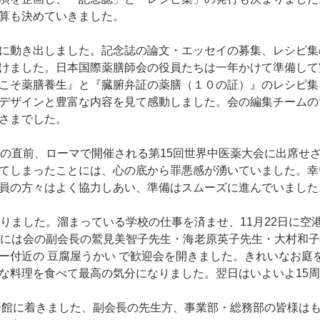
算も決めていきました。
に動き出しました。記念誌の論文・エッセイの募集、レシピ集
けました。日本国際薬膳師会の役員たちは一年かけて準備して
こそ薬膳養生』と『臓腑弁証の薬膳（１０の証）』のレシピ集
デザインと豊富な内容を見て感動しました。会の編集チームの
さまでした。
事の直前、ローマで開催される第15回世界中医薬大会に出席せ
てしまったことには、心の底から罪悪感が湧いていました。幸
員の方々はよく協力しあい、準備はスムーズに進んでいました
戻りました。溜まっている学校の仕事を済ませ、11月22日に空
日には会の副会長の鷲見美智子先生・海老原英子先生・大村和
ー付近の 豆腐屋うかい で歓迎会を開きました。きれいなお庭
な料理を食べて最高の気分になりました。翌日はいよいよ15
士会館に着きました、副会長の先生方、事業部・総務部の皆様は