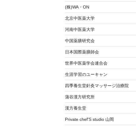
ョ
(株)WA・ON
ン
北京中医薬大学
河南中医薬大学
中国薬膳研究会
日本国際薬膳師会
世界中医薬学会連合会
生涯学習のユーキャン
四季養生堂針灸マッサージ治療院
蒲谷漢方研究所
漢方養生堂
Private chef'S studio 山岡