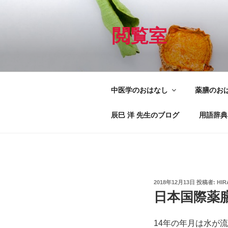
コ
ン
テ
閲覧室
ン
ツ
へ
ス
中医学のおはなし
薬膳のお
キ
ッ
辰巳 洋 先生のブログ
用語辞典
プ
投
2018年12月13日
投稿者:
HIR
稿
日本国際薬
日:
14年の年月は水が