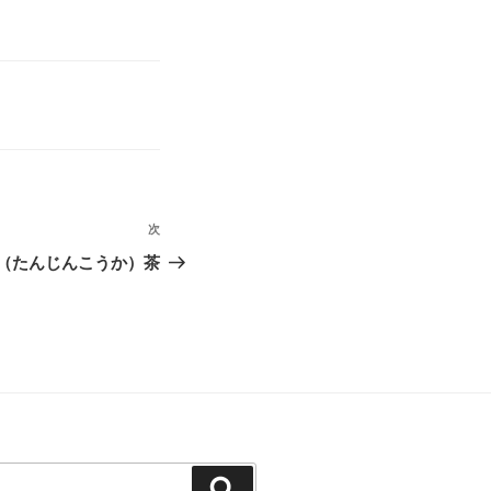
次
次
の
（たんじんこうか）茶
投
稿
検