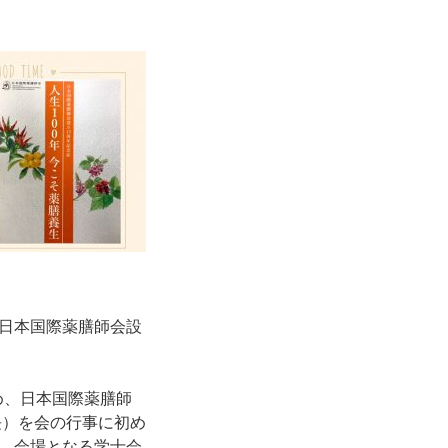
日本国際薬膳師会設
め、日本国際薬膳師
長）を会の行事に初め
。会場となる学士会