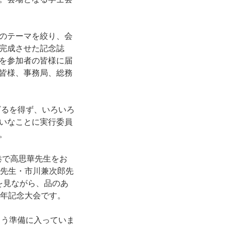
のテーマを絞り、会
完成させた記念誌
を参加者の皆様に届
皆様、事務局、総務
ざるを得ず、いろいろ
いなことに実行委員
。
港で高思華先生をお
子先生・市川兼次郎先
を見ながら、品のあ
周年記念大会です。
もう準備に入っていま