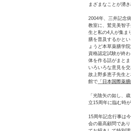
まざまなことが湧き
2004年、三井記
教室に、鷲見美智子
生と私の4人が集ま
膳を普及するかとい
ょうど本草薬膳学院
資格認定試験が終わ
体を作る話がまとま
いろいろな意見を交
故上野多恵子先生と
館で
「日本国際薬膳
「光陰矢の如し、歳
立15周年に臨む時
15周年記念行事は
会の最高顧問であり
てお招きして特別講