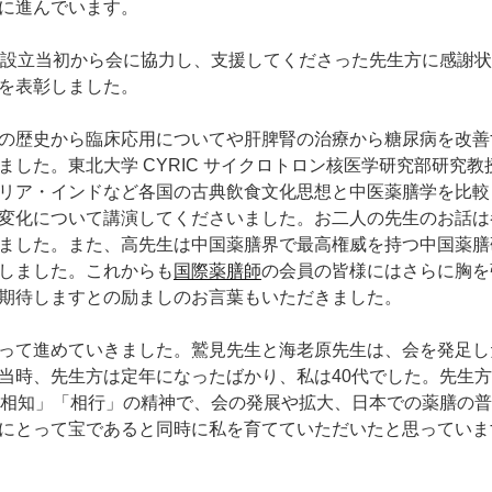
に進んでいます。
は設立当初から会に協力し、支援してくださった先生方に感謝
を表彰しました。
の歴史から臨床応用についてや肝脾腎の治療から糖尿病を改善
ました。東北大学 CYRIC サイクロトロン核医学研究部研究
リア・インドなど各国の古典飲食文化思想と中医薬膳学を比較
変化について講演してくださいました。お二人の先生のお話は
ました。また、高先生は中国薬膳界で最高権威を持つ中国薬膳
しました。これからも
国際薬膳師
の会員の皆様にはさらに胸を
期待しますとの励ましのお言葉もいただきました。
って進めていきました。鷲見先生と海老原先生は、会を発足し
当時、先生方は定年になったばかり、私は40代でした。先生
「相知」「相行」の精神で、会の発展や拡大、日本での薬膳の
にとって宝であると同時に私を育てていただいたと思っていま