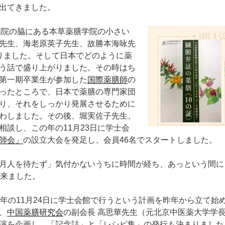
出てきました。
念病院の脇にある本草薬膳学院の小さい
先生、海老原英子先生、故勝本海咏先
りました。そして日本でどのように薬
う話で盛り上がりました。その時はち
第一期卒業生が参加した
国際薬膳師
の
ったところで、日本で薬膳の専門家団
り、それをしっかり発展させるために
わしました。その後、堀実佐子先生、
相談し、この年の11月23日に学士会
師会」
の設立大会を発足し、会員46名でスタートしました。
月人を待たず」気付かないうちに時間が経ち、あっという間に
が来ました。
今年の11月24日に学士会館で行うという計画を昨年から立て始
、
中国薬膳研究会
の副会長 高思華先生（元北京中医薬大学学
演を企画し、「記念誌」と「レシピ集」の発行も決まりました