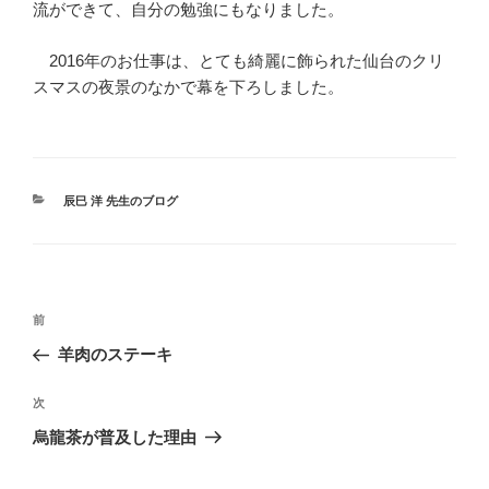
流ができて、自分の勉強にもなりました。
2016年のお仕事は、とても綺麗に飾られた仙台のクリ
スマスの夜景のなかで幕を下ろしました。
カ
辰巳 洋 先生のブログ
テ
ゴ
リ
ー
投
前
前
稿
の
羊肉のステーキ
ナ
投
ビ
稿
次
次
ゲ
の
烏龍茶が普及した理由
投
ー
稿