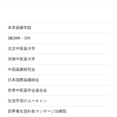
シ
ョ
ン
本草薬膳学院
(株)WA・ON
北京中医薬大学
河南中医薬大学
中国薬膳研究会
日本国際薬膳師会
世界中医薬学会連合会
生涯学習のユーキャン
四季養生堂針灸マッサージ治療院