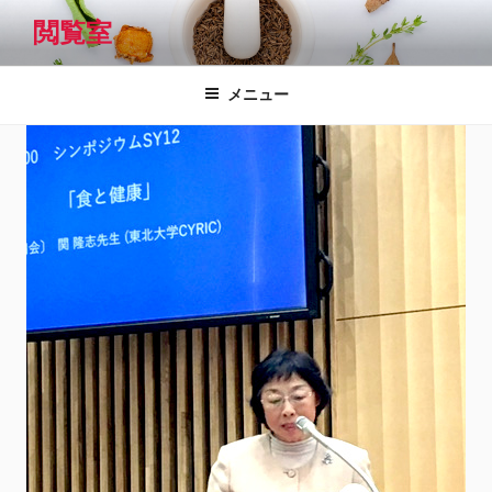
コ
閲覧室
ン
テ
ン
メニュー
ツ
へ
ス
キ
ッ
プ