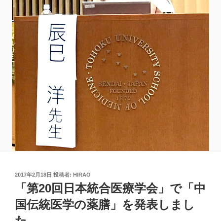
投
2017年2月18日
投稿者:
HIRAO
稿
「第20回日本統合医療学会」で「中
日:
国伝統医学の薬膳」を発表しまし
た