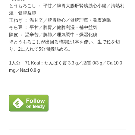
とうもろこし ： 平甘／脾胃大腸肝腎膀胱心小腸／清熱利
湿・健脾益肺
玉ねぎ ： 温甘辛／脾胃肺心／健脾理気・発表通陽
そら豆 ： 平甘／脾胃／健脾利湿・補中益気
陳皮 ： 温辛苦／脾肺／理気調中・燥湿化痰
※とうもろこしが出回る時期は1本を使い、生で粒を切
り、2に入れて5分間煮詰める。
1人分 71 Kcal：たんぱく質 3.3 g／脂質 0/3 g／Ca 10.0
mg／Nacl 0.8 g