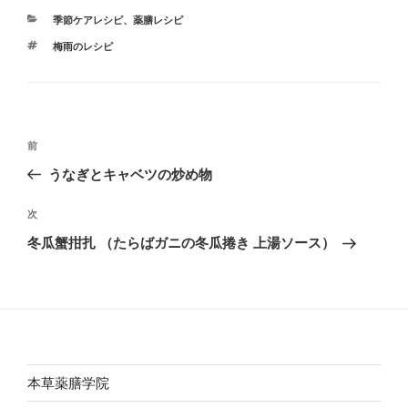
カ
季節ケアレシピ
、
薬膳レシピ
テ
タ
梅雨のレシピ
ゴ
グ
リ
ー
投
前
前
稿
の
うなぎとキャベツの炒め物
ナ
投
ビ
稿
次
次
ゲ
の
冬瓜蟹拑扎 （たらばガニの冬瓜捲き 上湯ソース）
投
ー
稿
シ
ョ
ン
本草薬膳学院