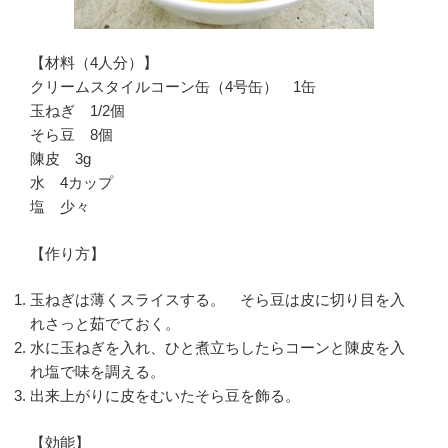
【材料（4人分）】
クリームスタイルコーン缶（4号缶） 1缶
玉ねぎ 1/2個
そら豆 8個
陳皮 3g
水 4カップ
塩 少々
【作り方】
玉ねぎは薄くスライスする。 そら豆は皮に切り目を入
れさっと茹でておく。
水に玉ねぎを入れ、ひと煮立ちしたらコーンと陳皮を入
れ塩で味を調える。
出来上がりに皮をむいたそら豆を飾る。
【効能】