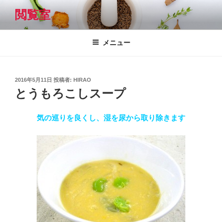
コ
閲覧室
ン
テ
ン
メニュー
ツ
へ
ス
投
2016年5月11日
投稿者:
HIRAO
キ
稿
とうもろこしスープ
日:
ッ
プ
気の巡りを良くし、湿を尿から取り除きます