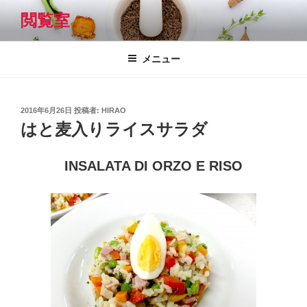
コ
閲覧室
ン
テ
ン
メニュー
ツ
へ
ス
投
2016年6月26日
投稿者:
HIRAO
キ
稿
はと麦入りライスサラダ
日:
ッ
プ
INSALATA DI ORZO E RISO