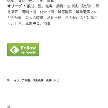
咳痰、食欲不振、下痢、便秘
オリーヴ ：
酸甘、温、無毒／肺胃／生津液、除煩熱、開
胃降気、清咽止渇、化骨止瀉、解毒醒酒、解魚鼈毒／の
どの熱痛、口舌の乾燥、消化不良、魚の骨がのどに刺さ
ったとき、魚鼈中毒、酒毒
カ
イタリア薬膳
、
洋風薬膳
、
薬膳レシピ
テ
ゴ
リ
ー
投
前
前