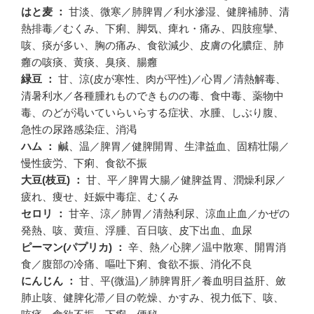
はと麦 ：
甘淡、微寒／肺脾胃／利水滲湿、健脾補肺、清
熱排毒／むくみ、下痢、脚気、痺れ・痛み、四肢痙攣、
咳、痰が多い、胸の痛み、食欲減少、皮膚の化膿症、肺
癰の咳痰、黄痰、臭痰、腸癰
緑豆 ：
甘、涼(皮が寒性、肉が平性)／心胃／清熱解毒、
清暑利水／各種腫れものできものの毒、食中毒、薬物中
毒、のどが渇いていらいらする症状、水腫、しぶり腹、
急性の尿路感染症、消渇
ハム ：
鹹、温／脾胃／健脾開胃、生津益血、固精壮陽／
慢性疲労、下痢、食欲不振
大豆(枝豆) ：
甘、平／脾胃大腸／健脾益胃、潤燥利尿／
疲れ、痩せ、妊娠中毒症、むくみ
セロリ ：
甘辛、涼／肺胃／清熱利尿、涼血止血／かぜの
発熱、咳、黄疸、浮腫、百日咳、皮下出血、血尿
ピーマン(パプリカ) ：
辛、熱／心脾／温中散寒、開胃消
食／腹部の冷痛、嘔吐下痢、食欲不振、消化不良
にんじん ：
甘、平(微温)／肺脾胃肝／養血明目益肝、斂
肺止咳、健脾化滞／目の乾燥、かすみ、視力低下、咳、