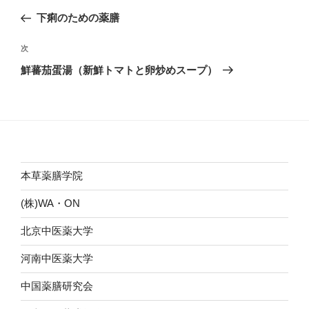
稿
の
下痢のための薬膳
ナ
投
ビ
稿
次
次
ゲ
の
鮮蕃茄蛋湯（新鮮トマトと卵炒めスープ）
投
ー
稿
シ
ョ
ン
本草薬膳学院
(株)WA・ON
北京中医薬大学
河南中医薬大学
中国薬膳研究会