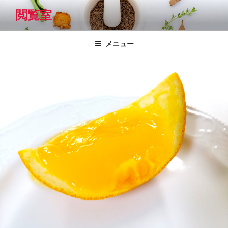
コ
閲覧室
ン
テ
ン
メニュー
ツ
へ
ス
キ
ッ
プ