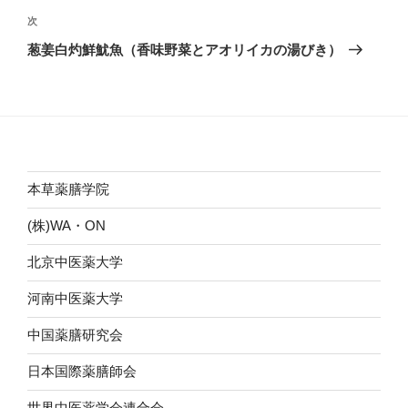
ビ
稿
次
次
ゲ
の
葱姜白灼鮮魷魚（香味野菜とアオリイカの湯びき）
投
ー
稿
シ
ョ
ン
本草薬膳学院
(株)WA・ON
北京中医薬大学
河南中医薬大学
中国薬膳研究会
日本国際薬膳師会
世界中医薬学会連合会