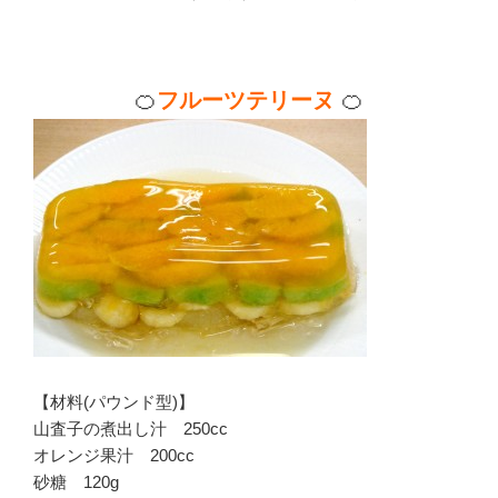
🍊
フルーツテリーヌ
🍊
【材料(パウンド型)】
山査子の煮出し汁 250cc
オレンジ果汁 200cc
砂糖 120g