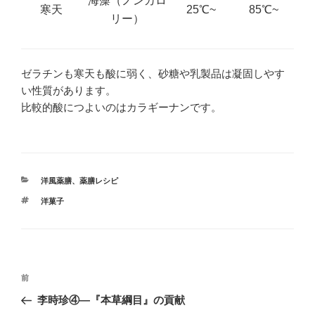
海藻（ノンカロ
寒天
25℃~
85℃~
リー）
ゼラチンも寒天も酸に弱く、砂糖や乳製品は凝固しやす
い性質があります。
比較的酸につよいのはカラギーナンです。
カ
洋風薬膳
、
薬膳レシピ
テ
タ
洋菓子
ゴ
グ
リ
ー
投
前
前
稿
の
李時珍④―『本草綱目』の貢献
ナ
投