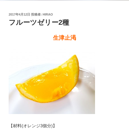
投
2017年4月12日
投稿者:
HIRAO
稿
フルーツゼリー2種
日:
生津止渇
【材料(オレンジ3個分)】