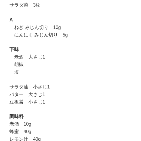
サラダ菜 3枚
A
ねぎ みじん切り 10g
にんにく みじん切り 5g
下味
老酒 大さじ1
胡椒
塩
サラダ油 小さじ1
バター 大さじ1
豆板醤 小さじ1
調味料
老酒 10g
蜂蜜 40g
レモン汁 40g