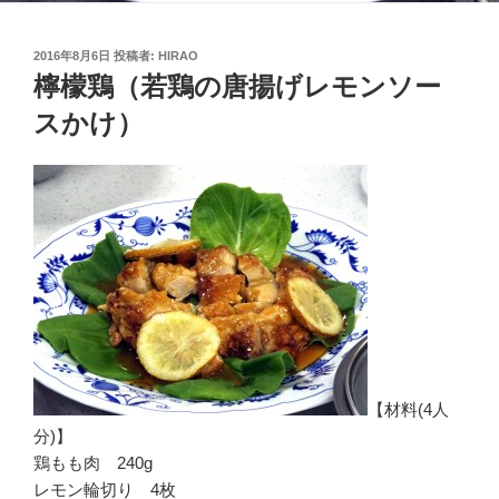
投
2016年8月6日
投稿者:
HIRAO
稿
檸檬鶏（若鶏の唐揚げレモンソー
日:
スかけ）
【材料(4人
分)】
鶏もも肉 240g
レモン輪切り 4枚