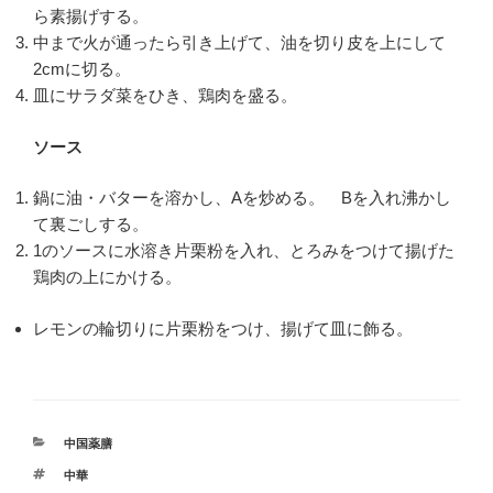
ら素揚げする。
中まで火が通ったら引き上げて、油を切り皮を上にして
2cmに切る。
皿にサラダ菜をひき、鶏肉を盛る。
ソース
鍋に油・バターを溶かし、Aを炒める。 Bを入れ沸かし
て裏ごしする。
1のソースに水溶き片栗粉を入れ、とろみをつけて揚げた
鶏肉の上にかける。
レモンの輪切りに片栗粉をつけ、揚げて皿に飾る。
カ
中国薬膳
テ
タ
中華
ゴ