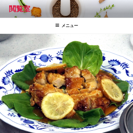
コ
閲覧室
ン
テ
ン
メニュー
ツ
へ
ス
キ
ッ
プ