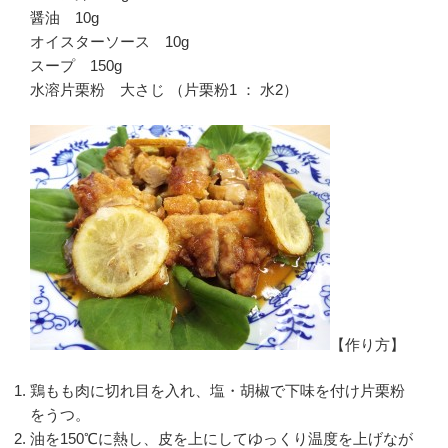
醤油 10g
オイスターソース 10g
スープ 150g
水溶片栗粉 大さじ （片栗粉1 ： 水2）
【作り方】
鶏もも肉に切れ目を入れ、塩・胡椒で下味を付け片栗粉
をうつ。
油を150℃に熱し、皮を上にしてゆっくり温度を上げなが