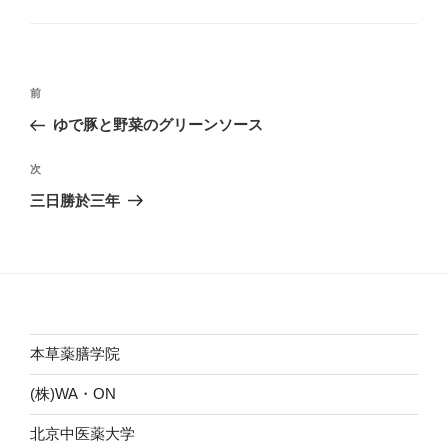
グ
リ
ー
投
前
前
稿
の
ゆで豚と野菜のグリーンソース
ナ
投
ビ
稿
次
次
ゲ
の
三日勝於三年
投
ー
稿
シ
ョ
ン
本草薬膳学院
(株)WA・ON
北京中医薬大学