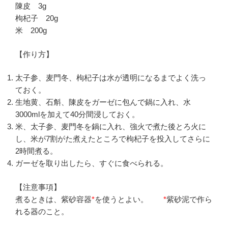
陳皮 3g
枸杞子 20g
米 200g
【作り方】
太子参、麦門冬、枸杞子は水が透明になるまでよく洗っ
ておく。
生地黄、石斛、陳皮をガーゼに包んで鍋に入れ、水
3000mlを加えて40分間浸しておく。
米、太子参、麦門冬を鍋に入れ、強火で煮た後とろ火に
し、米が7割がた煮えたところで枸杞子を投入してさらに
2時間煮る。
ガーゼを取り出したら、すぐに食べられる。
【注意事項】
煮るときは、紫砂容器
*
を使うとよい。
*
紫砂泥で作ら
れる器のこと。