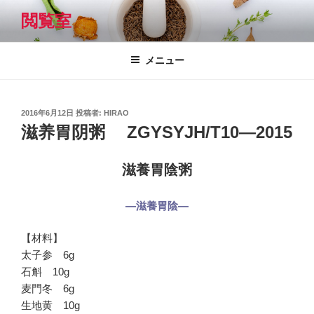
コ
閲覧室
ン
テ
ン
メニュー
ツ
へ
ス
投
2016年6月12日
投稿者:
HIRAO
キ
稿
滋养胃阴粥 ZGYSYJH/T10―2015
日:
ッ
プ
滋養胃陰粥
―滋養胃陰―
【材料】
太子参 6g
石斛 10g
麦門冬 6g
生地黄 10g