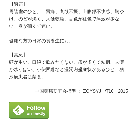
【適応】
胃陰虚のひと。 胃痛、食欲不振、上腹部不快感、胸や
け、のどが渇く、大便乾燥、舌色が紅色で津液が少な
い、脈が細くて速い。
健康な方の日常の食養生にも。
【禁忌】
頭が重い、口淡で飲みたくない、痰が多くて粘稠、大便
が水っぽい、小便困難など湿濁内盛症状があるひと、糖
尿病患者は禁食。
中国薬膳研究会標準 ： ZGYSYJH/T10―2015