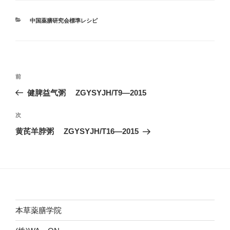
カ
中国薬膳研究会標準レシピ
テ
ゴ
リ
ー
投
前
前
稿
の
健脾益气粥 ZGYSYJH/T9―2015
ナ
投
ビ
稿
次
次
ゲ
の
黄芪羊脖粥 ZGYSYJH/T16―2015
投
ー
稿
シ
ョ
ン
本草薬膳学院