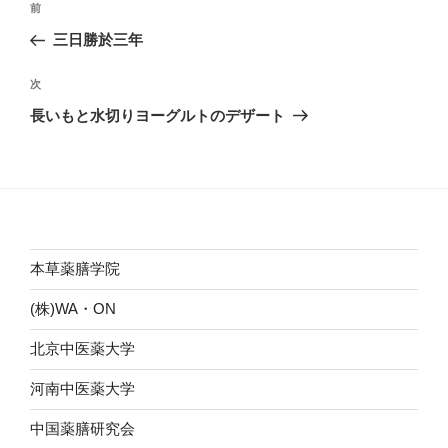
前
前
稿
の
三日勝於三年
ナ
投
ビ
稿
次
次
ゲ
の
長いもと水切りヨーグルトのデザート
投
ー
稿
シ
ョ
ン
本草薬膳学院
(株)WA・ON
北京中医薬大学
河南中医薬大学
中国薬膳研究会