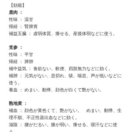
【効能】
鹿肉 ：
性味 ： 温甘
帰経 ： 腎脾胃
補益五臓 ： 虚弱体質、痩せる、産後体弱などに使う。
党参 ：
性味 ： 平甘
帰経 ： 脾肺
補中益気 ： 食欲ない、軟便、四肢無力などに効く。
補肺 ： 元気がない、息切れ、咳、喘息、声が低いなどに
使う。
養血 ： めまい、動悸、顔色が白くて艶がない。
熟地黄 ：
補血 ： 顔色が黄色くて、艶がない。 めまい、動悸、生
理不順、不正性器出血などに効く。
滋陰 ： 腰がだるい、膝が弱い、痩せる、寝汗などに使
う。