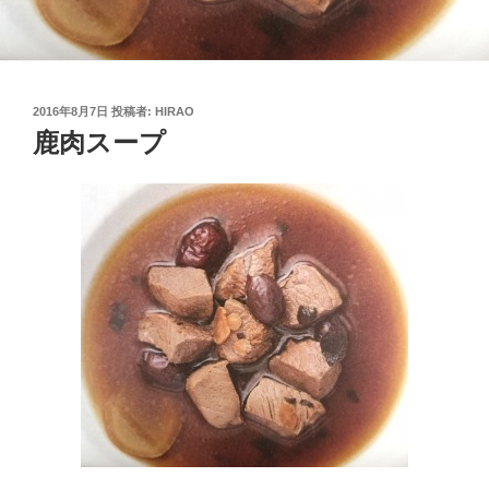
投
2016年8月7日
投稿者:
HIRAO
稿
鹿肉スープ
日: