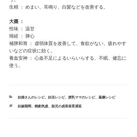
生精 ： めまい、耳鳴り、白髪などを改善する。
大棗 ：
性味 ： 温甘
帰経 ： 脾心
補脾和胃 ： 虚弱体質を改善して、食欲がない、疲れやす
いなどの症状に効く。
養血安神 ： 心血不足によるいらいらする、不眠、健忘に
使う。
カ
妊婦さんのレシピ
、
妊活レシピ
、
授乳ママのレシピ
、
薬膳レシピ
テ
タ
妊娠期間
、
精虧気虚
、
胎児の成長発育遅延
ゴ
グ
リ
ー
投