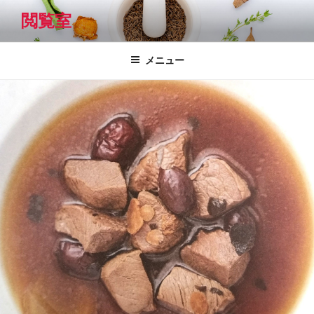
コ
閲覧室
ン
テ
ン
メニュー
ツ
へ
ス
キ
ッ
プ